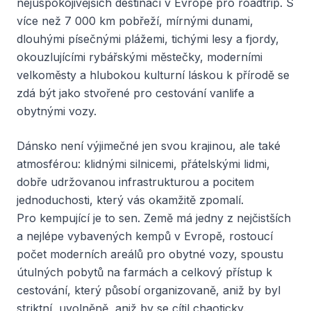
nejuspokojivějších destinací v Evropě pro roadtrip. S
více než 7 000 km pobřeží, mírnými dunami,
dlouhými písečnými plážemi, tichými lesy a fjordy,
okouzlujícími rybářskými městečky, moderními
velkoměsty a hlubokou kulturní láskou k přírodě se
zdá být jako stvořené pro cestování vanlife a
obytnými vozy.
Dánsko není výjimečné jen svou krajinou, ale také
atmosférou: klidnými silnicemi, přátelskými lidmi,
dobře udržovanou infrastrukturou a pocitem
jednoduchosti, který vás okamžitě zpomalí.
Pro kempující je to sen. Země má jedny z nejčistších
a nejlépe vybavených kempů v Evropě, rostoucí
počet moderních areálů pro obytné vozy, spoustu
útulných pobytů na farmách a celkový přístup k
cestování, který působí organizovaně, aniž by byl
striktní, uvolněně, aniž by se cítil chaoticky.