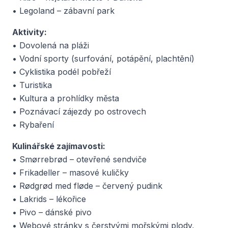
• Legoland – zábavní park
Aktivity:
• Dovolená na pláži
• Vodní sporty (surfování, potápění, plachtění)
• Cyklistika podél pobřeží
• Turistika
• Kultura a prohlídky města
• Poznávací zájezdy po ostrovech
• Rybaření
Kulinářské zajímavosti:
• Smørrebrød – otevřené sendviče
• Frikadeller – masové kuličky
• Rødgrød med fløde – červený pudink
• Lakrids – lékořice
• Pivo – dánské pivo
• Webové stránky s čerstvými mořskými plody,