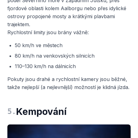
podél Severního moře v Západním Jutsku, přes
fjordové oblasti kolem Aalborgu nebo přes idylické
ostrovy propojené mosty a krátkými plavbami
trajektem.
Rychlostní limity jsou brány vážně:
50 km/h ve městech
80 km/h na venkovských silnicích
110–130 km/h na dálnicích
Pokuty jsou drahé a rychlostní kamery jsou běžné,
takže nejlepší (a nejlevnější) možností je klidná jízda.
Kempování
5
.