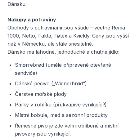
Dánsku.
Nákupy a potraviny
Obchody s potravinami jsou všude – včetně Rema
1000, Netto, Fakta, Føtex a Kvickly. Ceny jsou vyšší
než v Německu, ale stále snesitelné.
Dánsko má lahodné, jednoduché a chutné jídlo:
Smørrebrød (uměle připravené otevřené
sendviče)
Dánské pečivo („Wienerbrød“)
Čerstvé mořské plody
Párky v rohlíku (překvapivě vynikající!)
Místní bobule, med a sezónní produkty
Řemesné pivo je zde velmi oblíbené a místní
pivovary jsou vynikající.