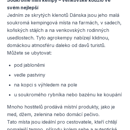
Soukromé mini kempy – venkovské kouzlo ve
svém nejlepší
Jedním ze skrytých klenotů Dánska jsou jeho malá
soukromá kempingová místa na farmách, v sadech,
koňských stájích a na venkovských rodinných
usedlostech. Tyto agrokempy nabízejí klidnou,
domáckou atmosféru daleko od davů turistů.
Můžete se ubytovat:
pod jabloněmi
vedle pastviny
na kopci s výhledem na pole
u soukromého rybníka nebo bazénu ke koupání
Mnoho hostitelů prodává místní produkty, jako je
med, džem, zelenina nebo domácí pečivo.
Tato místa jsou ideální pro cestovatele, kteří chtějí
pomalejší tempo, přírodu kolem sebe a autentické