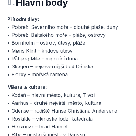
Hlavní body
8
.
Přírodní divy:
• Pobřeží Severního moře – dlouhé pláže, duny
• Pobřeží Baltského moře – pláže, ostrovy
• Bornholm – ostrov, útesy, pláže
• Møns Klint – křídové útesy
• Råbjerg Mile – migrující duna
• Skagen – nejsevernější bod Dánska
• Fjordy – mořská ramena
Města a kultura:
• Kodaň – hlavní město, kultura, Tivoli
• Aarhus – druhé největší město, kultura
• Odense – rodiště Hanse Christiana Andersena
• Roskilde – vikingské lodě, katedrála
• Helsingør – hrad Hamlet
• Ribe – nejstarší město v Dánsku