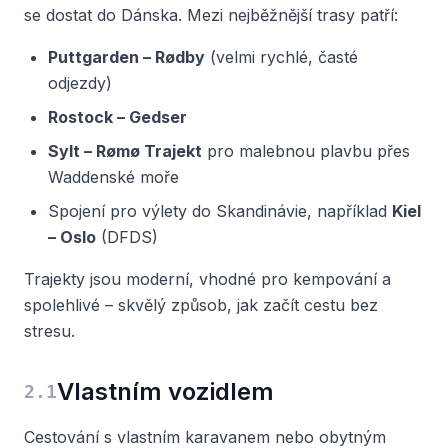
se dostat do Dánska. Mezi nejběžnější trasy patří:
Puttgarden – Rødby
(velmi rychlé, časté
odjezdy)
Rostock – Gedser
Sylt – Rømø Trajekt
pro malebnou plavbu přes
Waddenské moře
Spojení pro výlety do Skandinávie, například
Kiel
– Oslo
(DFDS)
Trajekty jsou moderní, vhodné pro kempování a
spolehlivé – skvělý způsob, jak začít cestu bez
stresu.
Vlastním vozidlem
2
.
1
Cestování s vlastním karavanem nebo obytným