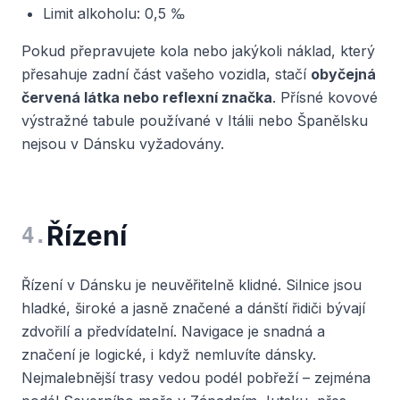
Limit alkoholu: 0,5 ‰
Pokud přepravujete kola nebo jakýkoli náklad, který
přesahuje zadní část vašeho vozidla, stačí
obyčejná
červená látka nebo reflexní značka
. Přísné kovové
výstražné tabule používané v Itálii nebo Španělsku
nejsou v Dánsku vyžadovány.
Řízení
4
.
Řízení v Dánsku je neuvěřitelně klidné. Silnice jsou
hladké, široké a jasně značené a dánští řidiči bývají
zdvořilí a předvídatelní. Navigace je snadná a
značení je logické, i když nemluvíte dánsky.
Nejmalebnější trasy vedou podél pobřeží – zejména