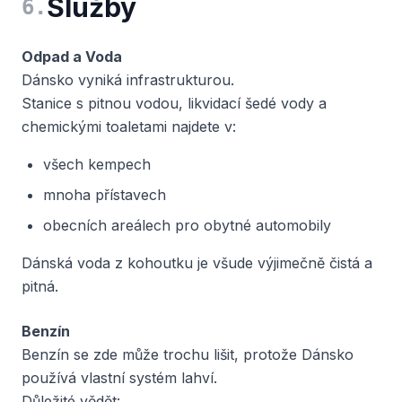
Služby
6
.
Odpad a Voda
Dánsko vyniká infrastrukturou.
Stanice s pitnou vodou, likvidací šedé vody a
chemickými toaletami najdete v:
všech kempech
mnoha přístavech
obecních areálech pro obytné automobily
Dánská voda z kohoutku je všude výjimečně čistá a
pitná.
Benzín
Benzín se zde může trochu lišit, protože Dánsko
používá vlastní systém lahví.
Důležité vědět: