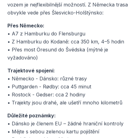
vozem je nejflexibilnější možností. Z Německa trasa
obvykle vede přes Šlesvicko-Holštýnsko:
Přes Německo:
• A7 z Hamburku do Flensburgu
• Z Hamburku do Kodaně: cca 350 km, 4–5 hodin
• Přes most Öresund do Švédska (mýtné je
vyžadováno)
Trajektové spojení:
• Německo - Dánsko: různé trasy
• Puttgarden - Rødby: cca 45 minut
• Rostock - Gedser: cca 2 hodiny
• Trajekty jsou drahé, ale ušetří mnoho kilometrů
Důležité poznámky:
• Dánsko je členem EU – žádné hraniční kontroly
• Mějte s sebou zelenou kartu pojištění