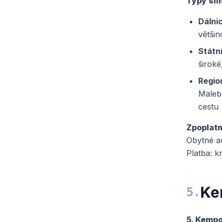
Typy sil
Dálni
větši
Státní
široké
Region
Malebn
cestu
Zpoplatn
Obytné au
Platba: k
Ke
5
.
5. Kempo