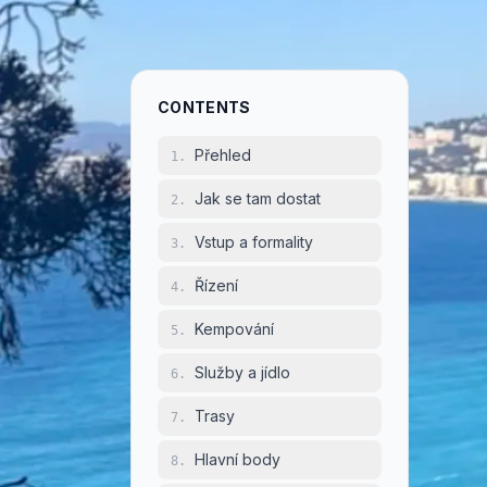
Př
1
.
CONTENTS
Francie j
Přehled
1
.
kempovací
Jak se tam dostat
2
.
to z dob
nekombinu
Vstup a formality
3
.
tak husto
Řízení
4
.
zařízení
pobřeží 
Kempování
5
.
Provence
Služby a jídlo
průsmyků 
6
.
města a s
Trasy
7
.
rájem pro
Hlavní body
8
.
S **více 