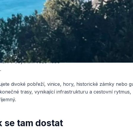
ostí Francie největší
í kulturu v Evropě.
te k tomu
přes 4 000 Aires
ing-Car
(vyhrazených
ích míst pro obytné vozy) a
ednu z nejlepších a
ušších zemí na světě k
ání v obytném voze nebo
.
ujete divoké pobřeží, vinice, hory, historické zámky nebo g
konečné trasy, vynikající infrastrukturu a cestovní rytmus,
říjemný.
k se tam dostat