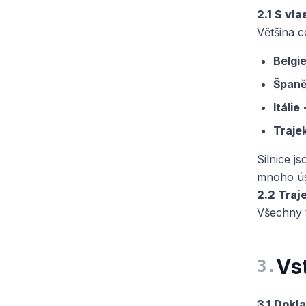
2.1 S vl
Většina ce
Belgi
Španě
Itáli
Trajek
Silnice j
mnoho ús
2.2 Traje
Všechny t
Vs
3
.
3.1 Dokl