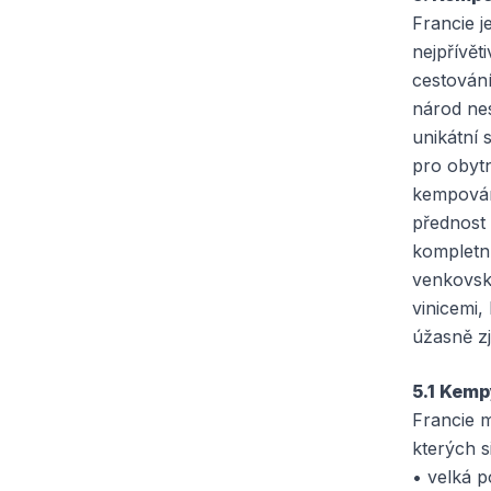
Francie j
nejpřívět
cestování
národ nes
unikátní 
pro obytn
kempování
přednost
kompletn
venkovs
vinicemi,
úžasně z
5.1 Kemp
Francie 
kterých s
• velká p