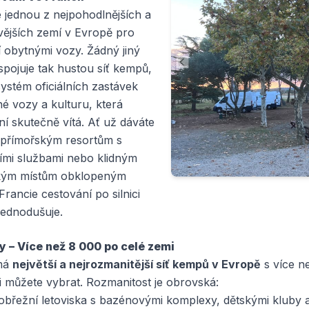
e jednou z nejpohodlnějších a
ivějších zemí v Evropě pro
 obytnými vozy. Žádný jiný
pojuje tak hustou síť kempů,
systém oficiálních zastávek
é vozy a kulturu, která
 skutečně vítá. Ať už dáváte
 přímořským resortům s
ími službami nebo klidným
kým místům obklopeným
 Francie cestování po silnici
jednodušuje.
y – Více než 8 000 po celé zemi
má
největší a nejrozmanitější síť kempů v Evropě
s více n
i můžete vybrat. Rozmanitost je obrovská:
obřežní letoviska s bazénovými komplexy, dětskými kluby 