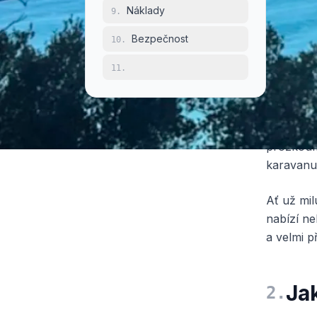
Náklady
9
.
kempy** h
kempovac
Bezpečnost
10
.
Připočtě
11
.
de Camp
parkovac
získáte j
nejjednod
prozkoum
karavanu
Ať už mil
nabízí ne
a velmi p
Ja
2
.