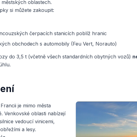
 v městských oblastech.
pky si můžete zakoupit:
ncouzských čerpacích stanicích poblíž hranic
lkých obchodech s automobily (Feu Vert, Norauto)
ozy do 3,5 t (včetně všech standardních obytných vozů)
n
úhlu.
zení
 Francii je mimo města
 Venkovské oblasti nabízejí
ilnice vedoucí vinicemi,
obřežími a lesy.