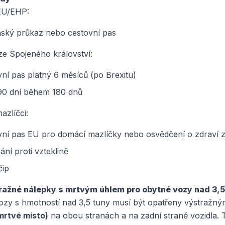
EU/EHP:
ský průkaz nebo cestovní pas
 ze Spojeného království:
ní pas platný 6 měsíců (po Brexitu)
90 dní během 180 dnů
zlíčci:
vní pas EU pro domácí mazlíčky nebo osvědčení o zdraví z
ní proti vzteklině
čip
ražné nálepky s mrtvým úhlem pro obytné vozy nad 3,5
ozy s hmotností nad 3,5 tuny musí být opatřeny výstražn
mrtvé místo)
na obou stranách a na zadní straně vozidla. 