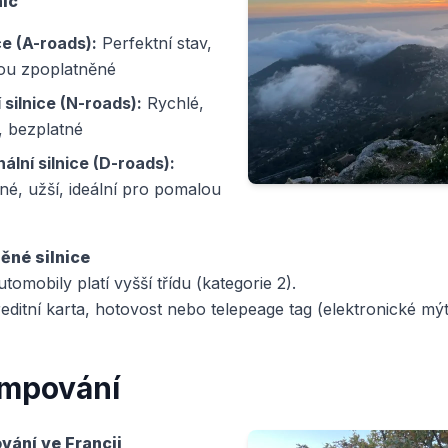
nic
ce (A-roads):
Perfektní stav,
nou zpoplatněné
 silnice (N-roads):
Rychlé,
, bezplatné
ální silnice (D-roads):
é, užší, ideální pro pomalou
ěné silnice
tomobily platí vyšší třídu (kategorie 2).
reditní karta, hotovost nebo telepeage tag (elektronické mýt
mpování
vání ve Francii