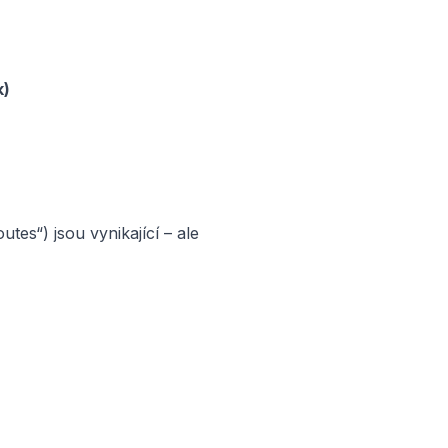
k)
tes“) jsou vynikající – ale