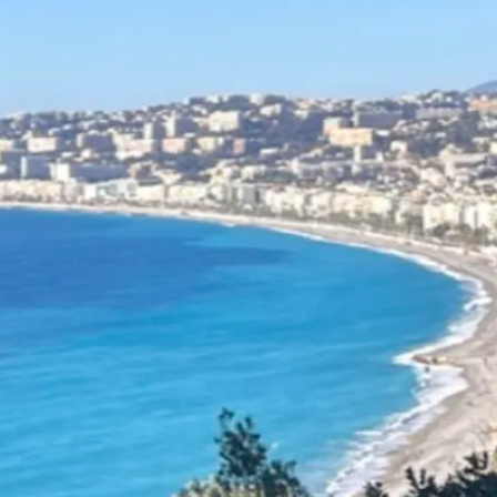
ehled
e jednou z **nejoblíbenějších
ch destinací na světě** – a
rého důvodu. Žádná jiná země
je tak rozmanitou krajinu s
u a dobře organizovanou sítí
 pro obytné vozy. Od drsného
Bretaně po levandulová pole
, od zasněžených alpských
po atlantická surfařská
tředověké vesnice, Francie je
 cestovatele.
než 8 000 oficiálními