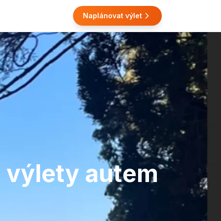
Naplánovat výlet
 výlety autem