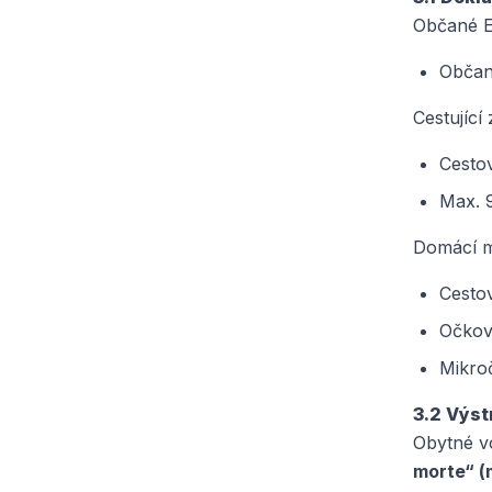
Občané 
Občan
Cestující
Cestov
Max. 
Domácí ma
Cesto
Očková
Mikro
3.2 Výst
Obytné v
morte“ (