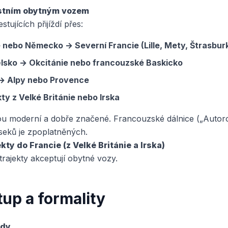
astním obytným vozem
stujících přijíždí přes:
e nebo Německo → Severní Francie (Lille, Mety, Štrasbur
lsko → Okcitánie nebo francouzské Baskicko
e → Alpy nebo Provence
ty z Velké Británie nebo Irska
sou moderní a dobře značené. Francouzské dálnice („Autorou
eků je zpoplatněných.
kty do Francie (z Velké Británie a Irska)
rajekty akceptují obytné vozy.
tup a formality
ady