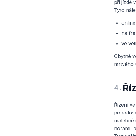
při jízdě
Tyto nále
online
na fra
ve ve
Obytné v
mrtvého 
Ří
4
.
Řízení ve
pohodové.
malebné s
horami, p