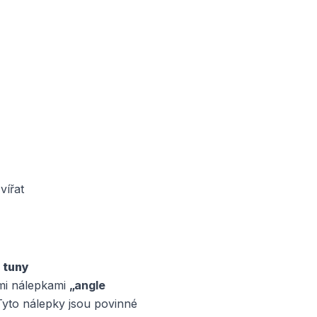
vířat
 tuny
ými nálepkami
„angle
Tyto nálepky jsou povinné