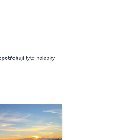
epotřebují
tyto nálepky