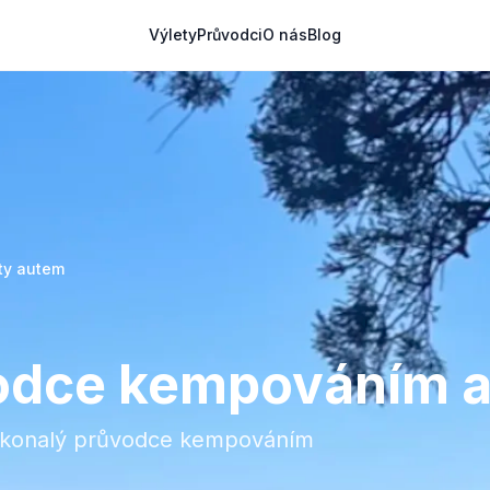
Výlety
Průvodci
O nás
Blog
ty autem
vodce kempováním a
Dokonalý průvodce kempováním