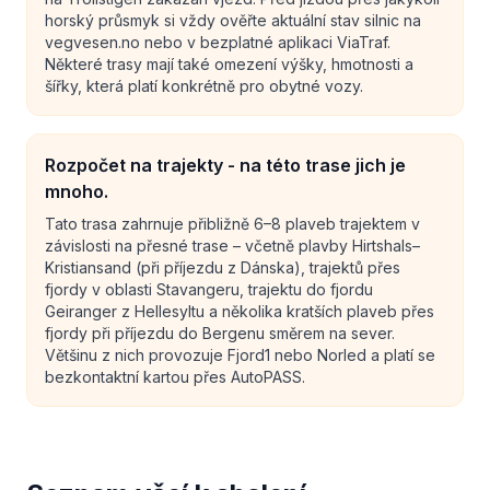
horský průsmyk si vždy ověřte aktuální stav silnic na
vegvesen.no nebo v bezplatné aplikaci ViaTraf.
Některé trasy mají také omezení výšky, hmotnosti a
šířky, která platí konkrétně pro obytné vozy.
Rozpočet na trajekty - na této trase jich je
mnoho.
Tato trasa zahrnuje přibližně 6–8 plaveb trajektem v
závislosti na přesné trase – včetně plavby Hirtshals–
Kristiansand (při příjezdu z Dánska), trajektů přes
fjordy v oblasti Stavangeru, trajektu do fjordu
Geiranger z Hellesyltu a několika kratších plaveb přes
fjordy při příjezdu do Bergenu směrem na sever.
Většinu z nich provozuje Fjord1 nebo Norled a platí se
bezkontaktní kartou přes AutoPASS.