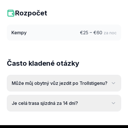
Rozpočet
Kempy
€
25
– €
60
za noc
Často kladené otázky
Může můj obytný vůz jezdit po Trollstigenu?
Je celá trasa sjízdná za 14 dní?