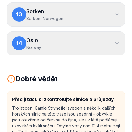
Sorken
13
Sorken, Norwegen
Oslo
14
Norway
Dobré vědět
Před jízdou si zkontrolujte silnice a průjezdy.
Trollstigen, Gamle Strynefjellsvegen a několik dalších
horských silnic na této trase jsou sezónní – obvykle
jsou otevřené od června do října, ale i v létě podléhají
uzavírkám kvůli sněhu. Obytné vozy nad 12,4 metru mají
na Trollstigen zakázán vjezd. Před jízdou přes jakýkoli