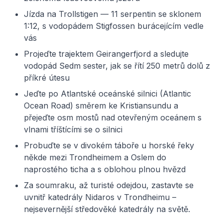
Jízda na Trollstigen — 11 serpentin se sklonem
1:12, s vodopádem Stigfossen burácejícím vedle
vás
Projeďte trajektem Geirangerfjord a sledujte
vodopád Sedm sester, jak se řítí 250 metrů dolů z
příkré útesu
Jeďte po Atlantské oceánské silnici (Atlantic
Ocean Road) směrem ke Kristiansundu a
přejeďte osm mostů nad otevřeným oceánem s
vlnami tříštícími se o silnici
Probuďte se v divokém táboře u horské řeky
někde mezi Trondheimem a Oslem do
naprostého ticha a s oblohou plnou hvězd
Za soumraku, až turisté odejdou, zastavte se
uvnitř katedrály Nidaros v Trondheimu –
nejsevernější středověké katedrály na světě.