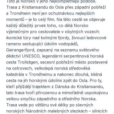
Toto je Norsko v jeho nejkompletnější podobě.
Trasa z Kristiansandu do Osla přes západní pobřeží
a Trondheim není jen ochutnávkou nejlepších
momentů – je to celý film. Na této cestě se objevuje
každý důležitý prvek toho, co dělá Norsko
výjimečným pro cestovatele v obytných vozech:
ikonické túry nad kolmými fjordy, živoucí ledovcové
rameno sestupující údolím vodopádů,
Geirangerfjord, zapsaný na seznamu světového
dědictví UNESCO, legendární serpentinová horská
cesta Trollstigen, secesní pobřežní město postavené
na ostrovech, velkolepá norská středověká
katedrála v Trondheimu a nakonec dlouhá, klidná
cesta na jih horskými údolími zpět do Osla. Pro ty,
kteří přijíždějí trajektem z Dánska do Kristiansandu,
tato trasa tvoří přirozenou a mimořádně uspokojivou
velkou smyčku západního a středního Norska.
Trasa vede po většinu své délky po slavných
norských Národních malebných stezkách – silnicích