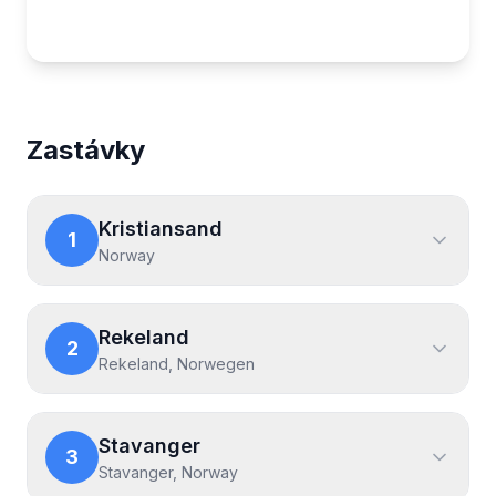
Map showing the Fjordský sen: Z Kristiansandu do Ber
Zastávky
Kristiansand
1
Norway
Rekeland
2
Rekeland, Norwegen
Stavanger
3
Stavanger, Norway