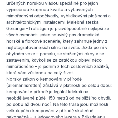
určených norskou vládou speciálně pro jejich
výjimečnou krajinnou kvalitu a vybavených
mimořádnými odpočívadly, vyhlídkovými plošinami a
architektonickými instalacemi. Malebná stezka
Geiranger–Trollstigen je pravděpodobně nejlepší ze
všech osmnácti: jeden souvislý pás dramatické
horské a fjordové scenérie, který zahrnuje jedny z
nejfotografovanějších silnic na světě. Jízda po ní v
obytném voze – pomalu, se staženými okny a se
zastavením, kdykoli se za zatáčkou objeví něco
mimořádného – je jedním z těch cestovních zážitků,
které vám zůstanou na celý život.
Norský zákon o kempování v přírodě
(allemannsretten) zůstává v platnosti po celou dobu:
kempování v přírodě je legální kdekoli na
neobdělávané půdě, 150 metrů od nejbližšího obydlí,
po dobu až dvou nocí. Na této trase jsou možnosti
velkolepého kempování v přírodě skutečně
nekonečné – u ledovcového jezera v Briksdalenu,