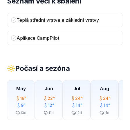
Seznam věcí k sbalení
Teplá střední vrstva a základní vrstvy
Aplikace CampPilot
Počasí a sezóna
May
Jun
Jul
Aug
19
°
22
°
24
°
24
°
9
°
12
°
14
°
14
°
10
d
11
d
12
d
11
d