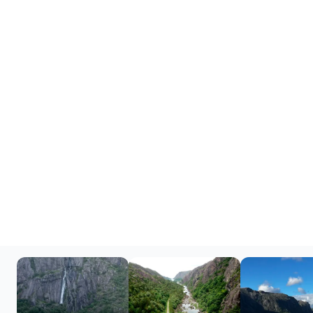
13-DAY ROAD TRIP
Fjordský sen: Z
Kristiansandu do
Bergenu