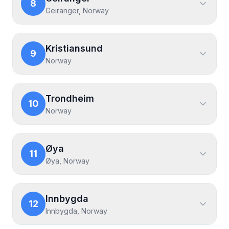
8
Geiranger, Norway
Kristiansund
9
Norway
Trondheim
10
Norway
Øya
11
Øya, Norway
Innbygda
12
Innbygda, Norway