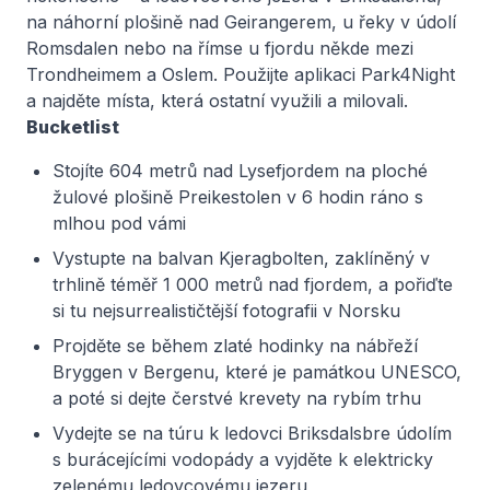
na náhorní plošině nad Geirangerem, u řeky v údolí
Romsdalen nebo na římse u fjordu někde mezi
Trondheimem a Oslem. Použijte aplikaci Park4Night
a najděte místa, která ostatní využili a milovali.
Bucketlist
Stojíte 604 metrů nad Lysefjordem na ploché
žulové plošině Preikestolen v 6 hodin ráno s
mlhou pod vámi
Vystupte na balvan Kjeragbolten, zaklíněný v
trhlině téměř 1 000 metrů nad fjordem, a pořiďte
si tu nejsurrealističtější fotografii v Norsku
Projděte se během zlaté hodinky na nábřeží
Bryggen v Bergenu, které je památkou UNESCO,
a poté si dejte čerstvé krevety na rybím trhu
Vydejte se na túru k ledovci Briksdalsbre údolím
s burácejícími vodopády a vyjděte k elektricky
zelenému ledovcovému jezeru