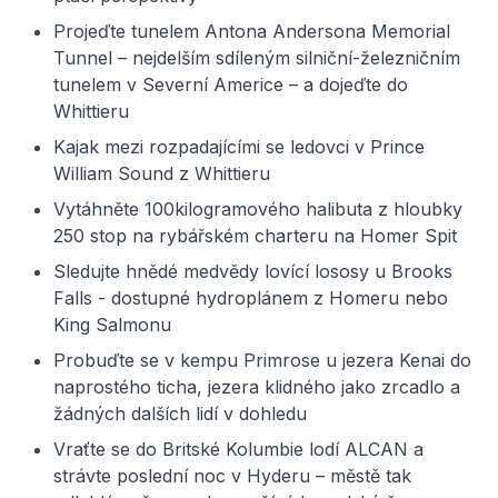
Projeďte tunelem Antona Andersona Memorial
Tunnel – nejdelším sdíleným silniční-železničním
tunelem v Severní Americe – a dojeďte do
Whittieru
Kajak mezi rozpadajícími se ledovci v Prince
William Sound z Whittieru
Vytáhněte 100kilogramového halibuta z hloubky
250 stop na rybářském charteru na Homer Spit
Sledujte hnědé medvědy lovící lososy u Brooks
Falls - dostupné hydroplánem z Homeru nebo
King Salmonu
Probuďte se v kempu Primrose u jezera Kenai do
naprostého ticha, jezera klidného jako zrcadlo a
žádných dalších lidí v dohledu
Vraťte se do Britské Kolumbie lodí ALCAN a
strávte poslední noc v Hyderu – městě tak