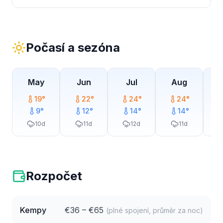
Počasí a sezóna
May
Jun
Jul
Aug
19
°
22
°
24
°
24
°
9
°
12
°
14
°
14
°
10
d
11
d
12
d
11
d
Rozpočet
Kempy
€
36
– €
65
(plné spojení, průměr za noc)