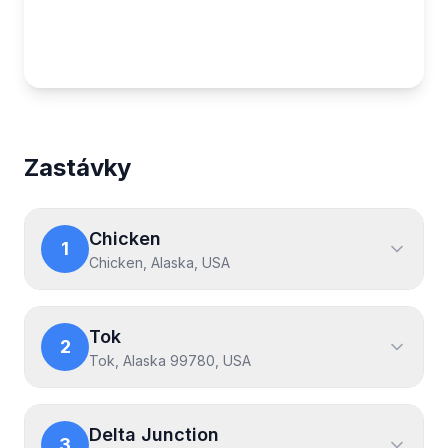
Map showing the Výlet na Aljašku route
Zastávky
Chicken
1
Chicken, Alaska, USA
Tok
2
Tok, Alaska 99780, USA
Delta Junction
3