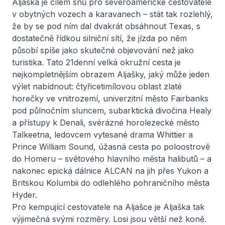
Aljaška je cílem snů pro severoamerické cestovatele
v obytných vozech a karavanech – stát tak rozlehlý,
že by se pod ním dal dvakrát obsáhnout Texas, s
dostatečně řídkou silniční sítí, že jízda po něm
působí spíše jako skutečné objevování než jako
turistika. Tato 21denní velká okružní cesta je
nejkompletnějším obrazem Aljašky, jaký může jeden
výlet nabídnout: čtyřicetimílovou oblast zlaté
horečky ve vnitrozemí, univerzitní město Fairbanks
pod půlnočním sluncem, subarktická divočina Healy
a přístupy k Denali, svérázné horolezecké město
Talkeetna, ledovcem vytesané drama Whittier a
Prince William Sound, úžasná cesta po poloostrově
do Homeru – světového hlavního města halibutů – a
nakonec epická dálnice ALCAN na jih přes Yukon a
Britskou Kolumbii do odlehlého pohraničního města
Hyder.
Pro kempující cestovatele na Aljašce je Aljaška tak
výjimečná svými rozměry. Losi jsou větší než koně.