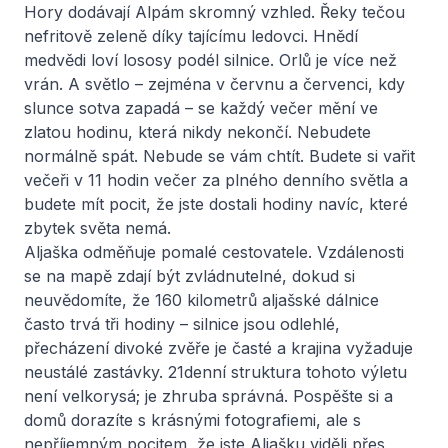
Hory dodávají Alpám skromný vzhled. Řeky tečou
nefritově zeleně díky tajícímu ledovci. Hnědí
medvědi loví lososy podél silnice. Orlů je více než
vrán. A světlo – zejména v červnu a červenci, kdy
slunce sotva zapadá – se každý večer mění ve
zlatou hodinu, která nikdy nekončí. Nebudete
normálně spát. Nebude se vám chtít. Budete si vařit
večeři v 11 hodin večer za plného denního světla a
budete mít pocit, že jste dostali hodiny navíc, které
zbytek světa nemá.
Aljaška odměňuje pomalé cestovatele. Vzdálenosti
se na mapě zdají být zvládnutelné, dokud si
neuvědomíte, že 160 kilometrů aljašské dálnice
často trvá tři hodiny – silnice jsou odlehlé,
přecházení divoké zvěře je časté a krajina vyžaduje
neustálé zastávky. 21denní struktura tohoto výletu
není velkorysá; je zhruba správná. Pospěšte si a
domů dorazíte s krásnými fotografiemi, ale s
nepříjemným pocitem, že jste Aljašku viděli přes