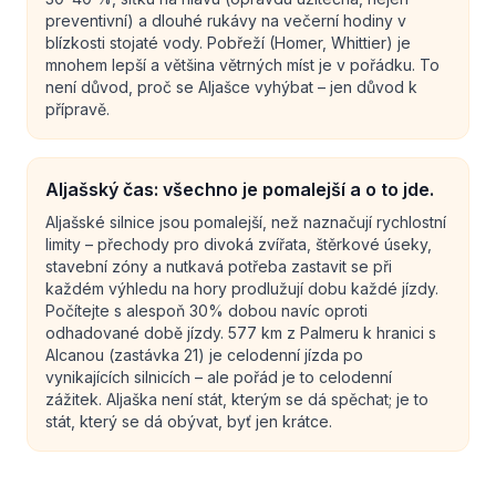
preventivní) a dlouhé rukávy na večerní hodiny v
blízkosti stojaté vody. Pobřeží (Homer, Whittier) je
mnohem lepší a většina větrných míst je v pořádku. To
není důvod, proč se Aljašce vyhýbat – jen důvod k
přípravě.
Aljašský čas: všechno je pomalejší a o to jde.
Aljašské silnice jsou pomalejší, než naznačují rychlostní
limity – přechody pro divoká zvířata, štěrkové úseky,
stavební zóny a nutkavá potřeba zastavit se při
každém výhledu na hory prodlužují dobu každé jízdy.
Počítejte s alespoň 30% dobou navíc oproti
odhadované době jízdy. 577 km z Palmeru k hranici s
Alcanou (zastávka 21) je celodenní jízda po
vynikajících silnicích – ale pořád je to celodenní
zážitek. Aljaška není stát, kterým se dá spěchat; je to
stát, který se dá obývat, byť jen krátce.