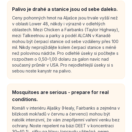
Palivo je drahé a stanice jsou od sebe daleko.
Ceny pohonných hmot na Aljašce jsou trvale vyšší než
v oblasti Lower 48, někdy i výrazně v odlehlých
oblastech. Mezi Chicken a Fairbanks (Taylor Highway),
mezi Talkeetnou a parky a podél ALCAN v Kanadě
mohou být čerpací stanice od sebe vzdáleny přes 100
mil. Nikdy neprojíždějte kolem čerpací stanice s méně
než polovinou nádrže. Pro odlehlé úseky si počítejte s
rozpočtem o 0,50–1,00 dolaru za galon navíc nad
současný průměr v USA. Pro nejodlehlejší úseky si s
sebou noste kanystr na palivo.
Mosquitoes are serious - prepare for real
conditions.
Komáři v interiéru Aljašky (Healy, Fairbanks a zejména v
blízkosti mokřadů v červnu a červenci) mohou být
natolik intenzivní, že vám znepříjemní vaření venku bez
ochrany. Noste repelent na bázi DEET v koncentraci
30–40 %, síťku na hlavu (opravdu užitečná, nejen