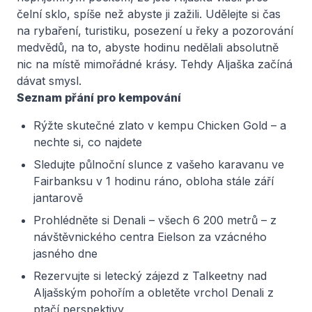
čelní sklo, spíše než abyste ji zažili. Udělejte si čas
na rybaření, turistiku, posezení u řeky a pozorování
medvědů, na to, abyste hodinu nedělali absolutně
nic na místě mimořádné krásy. Tehdy Aljaška začíná
dávat smysl.
Seznam přání pro kempování
Rýžte skutečné zlato v kempu Chicken Gold – a
nechte si, co najdete
Sledujte půlnoční slunce z vašeho karavanu ve
Fairbanksu v 1 hodinu ráno, obloha stále září
jantarově
Prohlédněte si Denali – všech 6 200 metrů – z
návštěvnického centra Eielson za vzácného
jasného dne
Rezervujte si letecký zájezd z Talkeetny nad
Aljašským pohořím a obletěte vrchol Denali z
ptačí perspektivy