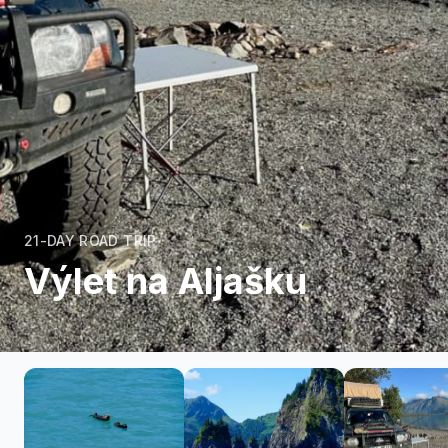
21-DAY ROAD TRIP
Výlet na Aljašku