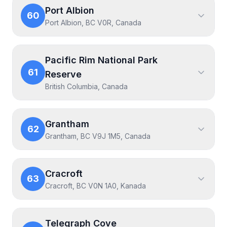
Port Albion
60
Port Albion, BC V0R, Canada
Pacific Rim National Park
61
Reserve
British Columbia, Canada
Grantham
62
Grantham, BC V9J 1M5, Canada
Cracroft
63
Cracroft, BC V0N 1A0, Kanada
Telegraph Cove