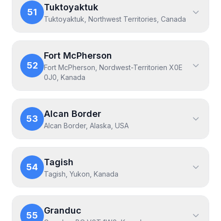
Tuktoyaktuk
51
Tuktoyaktuk, Northwest Territories, Canada
Fort McPherson
52
Fort McPherson, Nordwest-Territorien X0E
0J0, Kanada
Alcan Border
53
Alcan Border, Alaska, USA
Tagish
54
Tagish, Yukon, Kanada
Granduc
55