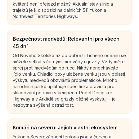
květen) není přejezd možný. Aktuální stav silnic a
trajektů je k dispozici na dálnicích 511 Yukon a
Northwest Territories Highways.
Bezpečnost medvědů: Relevantní pro všech
45 dní
Od Nového Skotska až po pobřeží Tichého oceánu se
můžete setkat s černými medvědy i grizzly. Vždy mějte
sprej proti medvědům po ruce. Nikdy nenechávejte
jídlo venku. Chladicí boxy uložené venku jsou v oblasti
výskytu medvědů obzvláště problematické. Mnoho
národních parků uplatňuje specifická pravidla pro
skladování potravin v kempech. Podél Dempster
Highway a v Arktidě se grizzly běžně vyskytují – je
nezbytná zvýšená ostražitost.
Komáři na severu: Jejich vlastní ekosystém
Yukon a Severozápadní teritoria jsou v červnu a