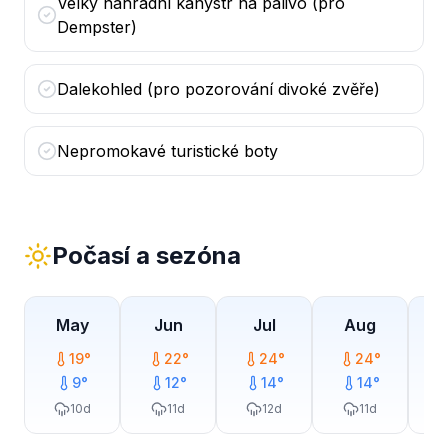
Velký náhradní kanystr na palivo (pro
Dempster)
Dalekohled (pro pozorování divoké zvěře)
Nepromokavé turistické boty
Počasí a sezóna
May
Jun
Jul
Aug
19
°
22
°
24
°
24
°
9
°
12
°
14
°
14
°
10
d
11
d
12
d
11
d