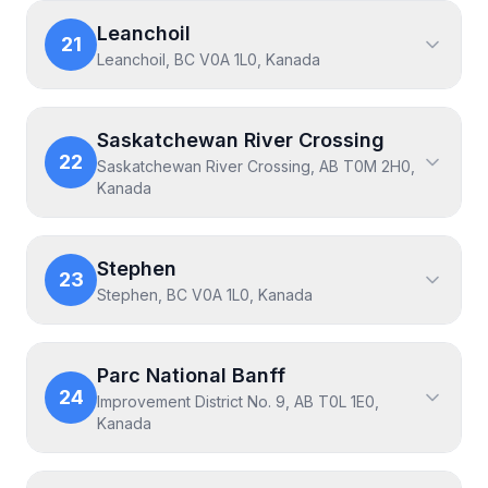
Leanchoil
21
Leanchoil, BC V0A 1L0, Kanada
Saskatchewan River Crossing
22
Saskatchewan River Crossing, AB T0M 2H0,
Kanada
Stephen
23
Stephen, BC V0A 1L0, Kanada
Parc National Banff
24
Improvement District No. 9, AB T0L 1E0,
Kanada