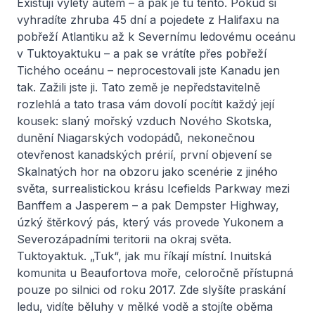
Existují výlety autem – a pak je tu tento. Pokud si
vyhradíte zhruba 45 dní a pojedete z Halifaxu na
pobřeží Atlantiku až k Severnímu ledovému oceánu
v Tuktoyaktuku – a pak se vrátíte přes pobřeží
Tichého oceánu – neprocestovali jste Kanadu jen
tak. Zažili jste ji. Tato země je nepředstavitelně
rozlehlá a tato trasa vám dovolí pocítit každý její
kousek: slaný mořský vzduch Nového Skotska,
dunění Niagarských vodopádů, nekonečnou
otevřenost kanadských prérií, první objevení se
Skalnatých hor na obzoru jako scenérie z jiného
světa, surrealistickou krásu Icefields Parkway mezi
Banffem a Jasperem – a pak Dempster Highway,
úzký štěrkový pás, který vás provede Yukonem a
Severozápadními teritorii na okraj světa.
Tuktoyaktuk. „Tuk“, jak mu říkají místní. Inuitská
komunita u Beaufortova moře, celoročně přístupná
pouze po silnici od roku 2017. Zde slyšíte praskání
ledu, vidíte běluhy v mělké vodě a stojíte oběma