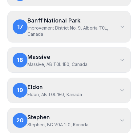
Banff National Park
17
Improvement District No. 9, Alberta T0L,
Canada
Massive
18
Massive, AB T0L 1E0, Canada
Eldon
19
Eldon, AB T0L 1E0, Kanada
Stephen
20
Stephen, BC V0A 1L0, Kanada