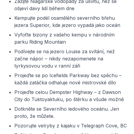
Zažijte Niagarské vodopády za úsvitu, než se
objeví davy lidí během dne
Kempujte podél osamělého severního břehu
jezera Superior, kde jezero vypadá jako oceán
Vyfoťte bizony z vašeho kempu v národním
parku Riding Mountain
Podívejte se na jezero Louise za svítání, než
začne nápor – nikdy nezapomenete na
tyrkysovou vodu v ranní záři
Projeďte se po Icefields Parkway bez spěchu –
každá zatáčka odhaluje nové mistrovské dílo
Projeďte celou Dempster Highway – z Dawson
City do Tuktoyaktuku, po štěrku a všude možně
Dotkněte se Severního ledového oceánu. Jen
proto, že můžete.
Pozorujte velryby z kajaku v Telegraph Cove, BC