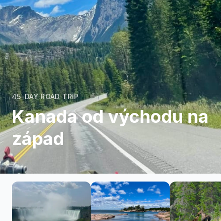
45-DAY ROAD TRIP
Kanada od východu na
západ