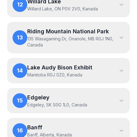
Willard Lake
12
Willard Lake, ON P0V 2V0, Kanada
Riding Mountain National Park
13
135 Wasagaming Dr, Onanole, MB R0J 1N0,
Canada
Lake Audy Bison Exhibit
14
Manitoba R0J 0Z0, Kanada
Edgeley
15
Edgeley, SK S0G 1L0, Canada
Banff
16
Banff, Alberta, Kanada