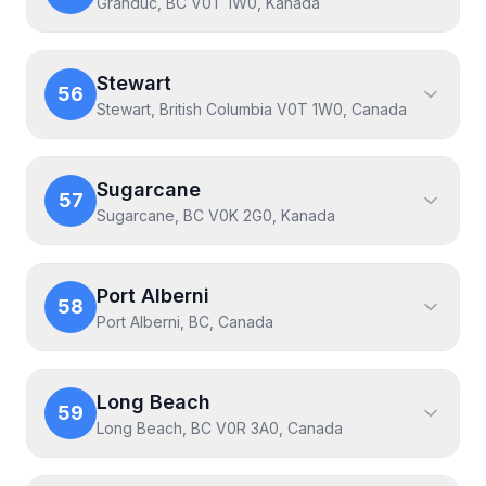
Granduc, BC V0T 1W0, Kanada
Stewart
56
Stewart, British Columbia V0T 1W0, Canada
Sugarcane
57
Sugarcane, BC V0K 2G0, Kanada
Port Alberni
58
Port Alberni, BC, Canada
Long Beach
59
Long Beach, BC V0R 3A0, Canada