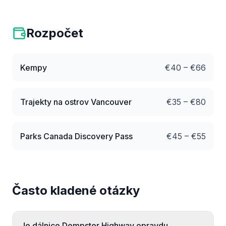
Rozpočet
Kempy
€
40
– €
66
Trajekty na ostrov Vancouver
€
35
– €
80
Parks Canada Discovery Pass
€
45
– €
55
Často kladené otázky
Je dálnice Dempster Highway opravdu