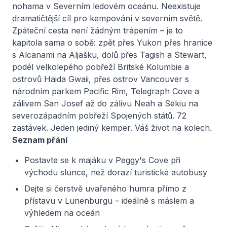
nohama v Severním ledovém oceánu. Neexistuje
dramatičtější cíl pro kempování v severním světě.
Zpáteční cesta není žádným trápením – je to
kapitola sama o sobě: zpět přes Yukon přes hranice
s Alcanami na Aljašku, dolů přes Tagish a Stewart,
podél velkolepého pobřeží Britské Kolumbie a
ostrovů Haida Gwaii, přes ostrov Vancouver s
národním parkem Pacific Rim, Telegraph Cove a
zálivem San Josef až do zálivu Neah a Sekiu na
severozápadním pobřeží Spojených států. 72
zastávek. Jeden jediný kemper. Váš život na kolech.
Seznam přání
Postavte se k majáku v Peggy's Cove při
východu slunce, než dorazí turistické autobusy
Dejte si čerstvě uvařeného humra přímo z
přístavu v Lunenburgu – ideálně s máslem a
výhledem na oceán