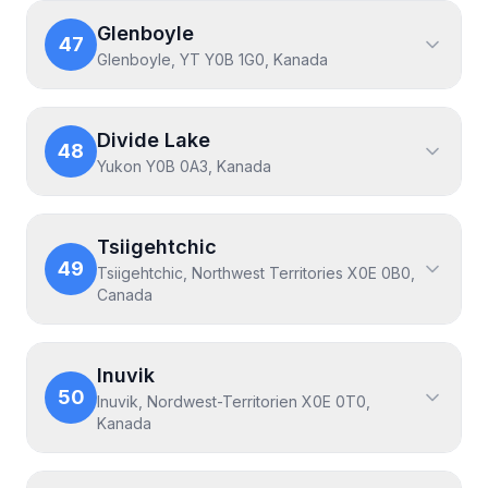
Glenboyle
47
Glenboyle, YT Y0B 1G0, Kanada
Divide Lake
48
Yukon Y0B 0A3, Kanada
Tsiigehtchic
49
Tsiigehtchic, Northwest Territories X0E 0B0,
Canada
Inuvik
50
Inuvik, Nordwest-Territorien X0E 0T0,
Kanada