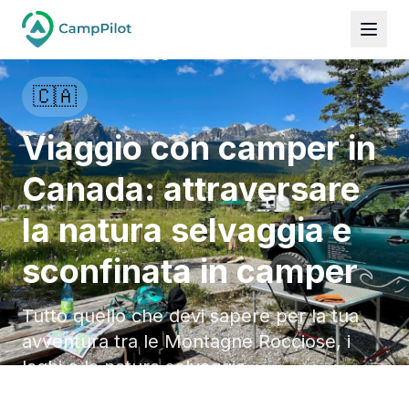
Viaggio con camper in Canada: attraversare la
Guides
natura selvaggia e sconfinata in camper
🇨🇦
Viaggio con camper in
Canada: attraversare
la natura selvaggia e
sconfinata in camper
Tutto quello che devi sapere per la tua
avventura tra le Montagne Rocciose, i
laghi e la natura selvaggia