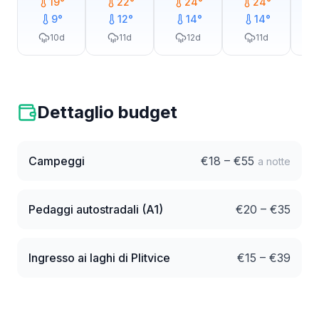
19
°
22
°
24
°
24
°
9
°
12
°
14
°
14
°
10
d
11
d
12
d
11
d
Dettaglio budget
Campeggi
€
18
– €
55
a notte
Pedaggi autostradali (A1)
€
20
– €
35
Ingresso ai laghi di Plitvice
€
15
– €
39