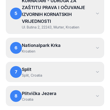
KURNATARI - UDRUGA ZA
ZAŠTITU PRAVA I OČUVANJE
5
IZVORNIH KORNATSKIH
VRIJEDNOSTI
Ul. Butina 2, 22243, Murter, Kroatien
Nationalpark Krka
6
Kroatien
Split
7
Split, Croatia
Plitvička Jezera
8
Croatia