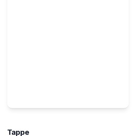
Map showing the Costa adriatica: l'itinerario perfetto p
Tappe