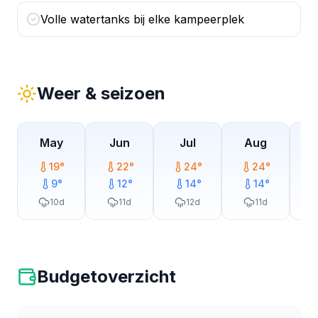
Volle watertanks bij elke kampeerplek
Weer & seizoen
May
Jun
Jul
Aug
19
°
22
°
24
°
24
°
9
°
12
°
14
°
14
°
10
d
11
d
12
d
11
d
Budgetoverzicht