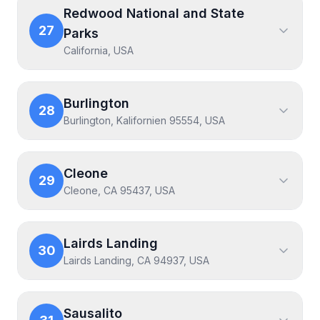
Redwood National and State
27
Parks
California, USA
Burlington
28
Burlington, Kalifornien 95554, USA
Cleone
29
Cleone, CA 95437, USA
Lairds Landing
30
Lairds Landing, CA 94937, USA
Sausalito