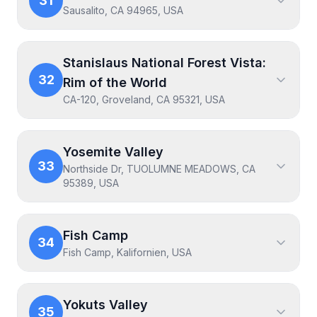
31
Sausalito, CA 94965, USA
Stanislaus National Forest Vista:
32
Rim of the World
CA-120, Groveland, CA 95321, USA
Yosemite Valley
33
Northside Dr, TUOLUMNE MEADOWS, CA
95389, USA
Fish Camp
34
Fish Camp, Kalifornien, USA
Yokuts Valley
35