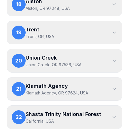
Alston
18
Alston, OR 97048, USA
Trent
19
Trent, OR, USA
Union Creek
20
Union Creek, OR 97536, USA
Klamath Agency
21
Klamath Agency, OR 97624, USA
Shasta Trinity National Forest
22
California, USA