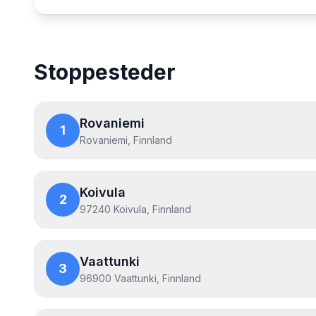
Map showing the Nordlyssafari: Lapplands syv unde
Stoppesteder
Rovaniemi
1
Rovaniemi, Finnland
Koivula
2
97240 Koivula, Finnland
Vaattunki
3
96900 Vaattunki, Finnland