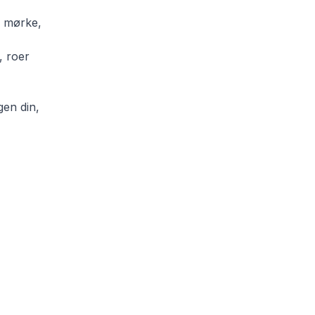
en mørke,
, roer
gen din,