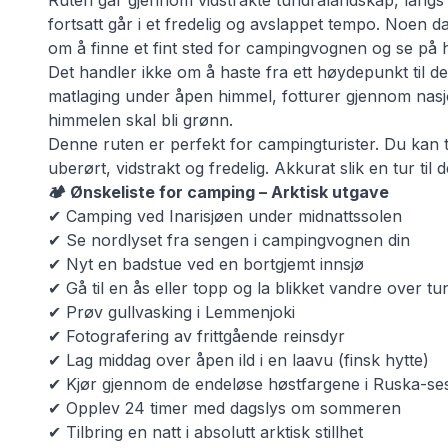
Ruten går gjennom vidstrakte tundralandskap, lang
fortsatt går i et fredelig og avslappet tempo. Noen da
om å finne et fint sted for campingvognen og se på
Det handler ikke om å haste fra ett høydepunkt til d
matlaging under åpen himmel, fotturer gjennom nasjo
himmelen skal bli grønn.
Denne ruten er perfekt for campingturister. Du kan t
uberørt, vidstrakt og fredelig. Akkurat slik en tur til 
🏕 Ønskeliste for camping – Arktisk utgave
✔ Camping ved Inarisjøen under midnattssolen
✔ Se nordlyset fra sengen i campingvognen din
✔ Nyt en badstue ved en bortgjemt innsjø
✔ Gå til en ås eller topp og la blikket vandre over t
✔ Prøv gullvasking i Lemmenjoki
✔ Fotografering av frittgående reinsdyr
✔ Lag middag over åpen ild i en laavu (finsk hytte)
✔ Kjør gjennom de endeløse høstfargene i Ruska-s
✔ Opplev 24 timer med dagslys om sommeren
✔ Tilbring en natt i absolutt arktisk stillhet