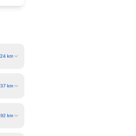
24
km
→
37
km
→
92
km