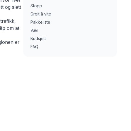
vor livet
Stopp
t og slett
Greit å vite
trafikk,
Pakkeliste
håp om at
Vær
Budsjett
gionen er
FAQ