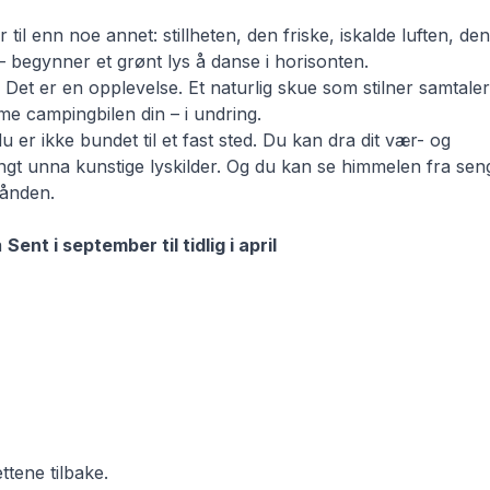
til enn noe annet: stillheten, den friske, iskalde luften, d
 begynner et grønt lys å danse i horisonten.
. Det er en opplevelse. Et naturlig skue som stilner samtaler
rme campingbilen din – i undring.
er ikke bundet til et fast sted. Du kan dra dit vær- og
gt unna kunstige lyskilder. Og du kan se himmelen fra sen
ånden.
a
Sent i september til tidlig i april
tene tilbake.