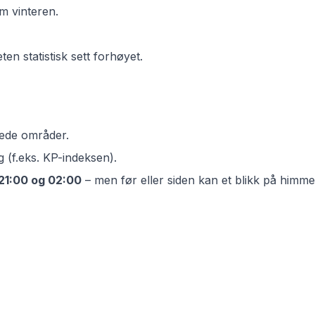
m vinteren.
en statistisk sett forhøyet.
øyede områder.
 (f.eks. KP-indeksen).
21:00 og 02:00
– men før eller siden kan et blikk på himm