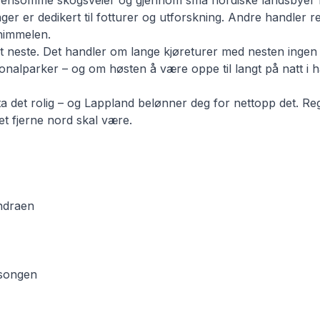
s ensomme skogsveier og gjennom små nordiske landsbyer h
ger er dedikert til fotturer og utforskning. Andre handler ret
 himmelen.
et neste. Det handler om lange kjøreturer med nesten ingen 
nalparker – og om høsten å være oppe til langt på natt i 
a det rolig – og Lappland belønner deg for nettopp det. Re
det fjerne nord skal være.
undraen
esongen