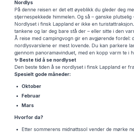
Nordlys
På denne reisen er det ett øyeblikk du gleder deg mer 
stjernespekkede himmelen. Og så – ganske plutselig –
Nordlyset i finsk Lappland er ikke en turistattraksjon
tankene og lar deg bare stå der – eller sitte i den va
Å reise med campingvogn gir en avgjørende fordel: du 
nordlysvarslene er mest lovende. Du kan parkere lan
gjennom panoramavinduet, med en kopp varm te i h
✨ Beste tid å se nordlyset
Den beste tiden å se nordlyset i finsk Lappland er fr
Spesielt gode måneder:
Oktober
Februar
Mars
Hvorfor da?
Etter sommerens midnattssol vender de mørke net