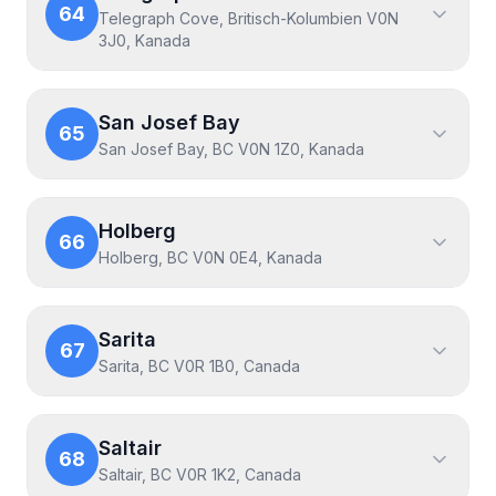
64
Telegraph Cove, Britisch-Kolumbien V0N
3J0, Kanada
San Josef Bay
65
San Josef Bay, BC V0N 1Z0, Kanada
Holberg
66
Holberg, BC V0N 0E4, Kanada
Sarita
67
Sarita, BC V0R 1B0, Canada
Saltair
68
Saltair, BC V0R 1K2, Canada