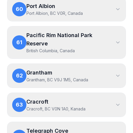
Port Albion
60
Port Albion, BC V0R, Canada
Pacific Rim National Park
61
Reserve
British Columbia, Canada
Grantham
62
Grantham, BC V9J 1M5, Canada
Cracroft
63
Cracroft, BC V0N 1A0, Kanada
Telegraph Cove