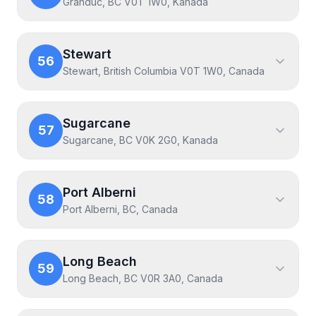
Granduc, BC V0T 1W0, Kanada
Stewart
56
Stewart, British Columbia V0T 1W0, Canada
Sugarcane
57
Sugarcane, BC V0K 2G0, Kanada
Port Alberni
58
Port Alberni, BC, Canada
Long Beach
59
Long Beach, BC V0R 3A0, Canada