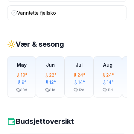
Vanntette fjellsko
Vær & sesong
May
Jun
Jul
Aug
19
°
22
°
24
°
24
°
9
°
12
°
14
°
14
°
10
d
11
d
12
d
11
d
Budsjettoversikt