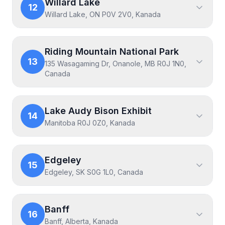
Willard Lake
12
Willard Lake, ON P0V 2V0, Kanada
Riding Mountain National Park
13
135 Wasagaming Dr, Onanole, MB R0J 1N0,
Canada
Lake Audy Bison Exhibit
14
Manitoba R0J 0Z0, Kanada
Edgeley
15
Edgeley, SK S0G 1L0, Canada
Banff
16
Banff, Alberta, Kanada