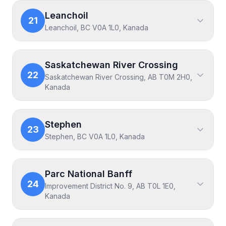
Leanchoil
21
Leanchoil, BC V0A 1L0, Kanada
Saskatchewan River Crossing
22
Saskatchewan River Crossing, AB T0M 2H0,
Kanada
Stephen
23
Stephen, BC V0A 1L0, Kanada
Parc National Banff
24
Improvement District No. 9, AB T0L 1E0,
Kanada