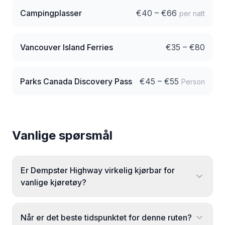
Campingplasser
€
40
– €
66
per natt
Vancouver Island Ferries
€
35
– €
80
Parks Canada Discovery Pass
€
45
– €
55
Person
Vanlige spørsmål
Er Dempster Highway virkelig kjørbar for
vanlige kjøretøy?
Når er det beste tidspunktet for denne ruten?