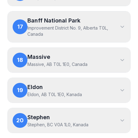
Banff National Park
17
Improvement District No. 9, Alberta T0L,
Canada
Massive
18
Massive, AB T0L 1E0, Canada
Eldon
19
Eldon, AB T0L 1E0, Kanada
Stephen
20
Stephen, BC V0A 1L0, Kanada