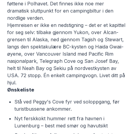
føttene i Polhavet. Det finnes ikke noe mer
dramatisk sluttpunkt for en campingbiltur i den
nordlige verden.
Hjemreisen er ikke en nedstigning – det er et kapittel
for seg selv: tilbake gjennom Yukon, over Alcan-
grensen til Alaska, ned gjennom Tagish og Stewart,
langs den spektakulære BC-kysten og Haida Gwaii-
øyene, over Vancouver Island med Pacific Rim
nasjonalpark, Telegraph Cove og San Josef Bay,
helt til Neah Bay og Sekiu på nordvestkysten av
USA. 72 stopp. Én enkelt campingvogn. Livet ditt på
hjul.
Ønskeliste
Stå ved Peggy's Cove fyr ved soloppgang, før
turistbussene ankommer.
Nyt ferskkokt hummer rett fra havnen i
Lunenburg – best med smør og havutsikt