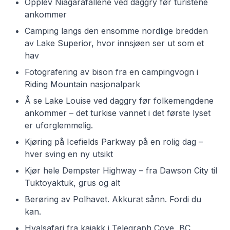
Opplev Niagarafallene ved daggry før turistene
ankommer
Camping langs den ensomme nordlige bredden
av Lake Superior, hvor innsjøen ser ut som et
hav
Fotografering av bison fra en campingvogn i
Riding Mountain nasjonalpark
Å se Lake Louise ved daggry før folkemengdene
ankommer – det turkise vannet i det første lyset
er uforglemmelig.
Kjøring på Icefields Parkway på en rolig dag –
hver sving en ny utsikt
Kjør hele Dempster Highway – fra Dawson City til
Tuktoyaktuk, grus og alt
Berøring av Polhavet. Akkurat sånn. Fordi du
kan.
Hvalsafari fra kajakk i Telegraph Cove, BC