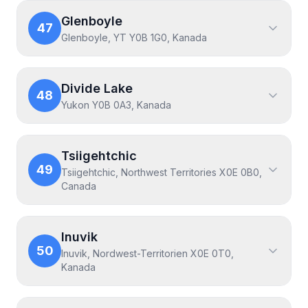
Glenboyle
47
Glenboyle, YT Y0B 1G0, Kanada
Divide Lake
48
Yukon Y0B 0A3, Kanada
Tsiigehtchic
49
Tsiigehtchic, Northwest Territories X0E 0B0,
Canada
Inuvik
50
Inuvik, Nordwest-Territorien X0E 0T0,
Kanada