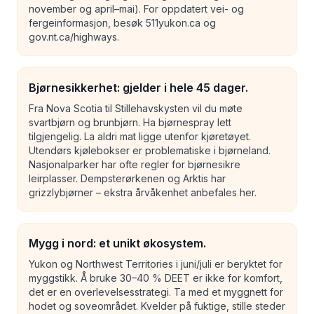
november og april–mai). For oppdatert vei- og
fergeinformasjon, besøk 511yukon.ca og
gov.nt.ca/highways.
Bjørnesikkerhet: gjelder i hele 45 dager.
Fra Nova Scotia til Stillehavskysten vil du møte
svartbjørn og brunbjørn. Ha bjørnespray lett
tilgjengelig. La aldri mat ligge utenfor kjøretøyet.
Utendørs kjølebokser er problematiske i bjørneland.
Nasjonalparker har ofte regler for bjørnesikre
leirplasser. Dempsterørkenen og Arktis har
grizzlybjørner – ekstra årvåkenhet anbefales her.
Mygg i nord: et unikt økosystem.
Yukon og Northwest Territories i juni/juli er beryktet for
myggstikk. Å bruke 30–40 % DEET er ikke for komfort,
det er en overlevelsesstrategi. Ta med et myggnett for
hodet og soveområdet. Kvelder på fuktige, stille steder