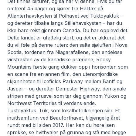
Det finnes bilturer, og så har vi denne. Hvis du tar
omtrent 45 dager og kjører fra Halifax på
Atlanterhavskysten til Polhavet ved Tuktoyaktuk –
og deretter tilbake langs Stillehavskysten – har du
ikke bare reist gjennom Canada. Du har opplevd det.
Dette landet er ufattelig stort, og det er akkurat det
du vil føle på denne ruten: den salte sjøluften i Nova
Scotia, tordenen fra Niagarafallene, den endeløse
vidstrakten av de kanadiske præriene, Rocky
Mountains første gang dukker opp i horisonten som
en scene fra en annen film, den utenomjordiske
skjønnheten til Icefields Parkway mellom Banff og
Jasper – og deretter Dempster Highway, den smale
stripen med grusvei som tar deg gjennom Yukon og
Northwest Territories til verdens ende.
Tuktoyaktuk. Tuk, som lokalbefolkningen sier. Et
inuittsamfunn ved Beauforthavet, tilgjengelig året
rundt med bil siden 2017. Her kan du høre isen
sprekke, se hvithvaler på grunna og stå med begge