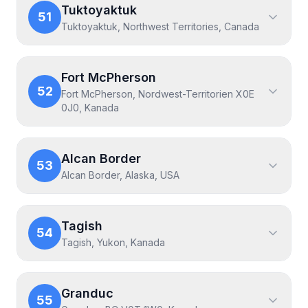
Tuktoyaktuk
51
Tuktoyaktuk, Northwest Territories, Canada
Fort McPherson
52
Fort McPherson, Nordwest-Territorien X0E
0J0, Kanada
Alcan Border
53
Alcan Border, Alaska, USA
Tagish
54
Tagish, Yukon, Kanada
Granduc
55