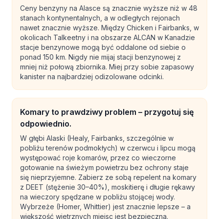
Ceny benzyny na Alasce są znacznie wyższe niż w 48
stanach kontynentalnych, a w odległych rejonach
nawet znacznie wyższe. Między Chicken i Fairbanks, w
okolicach Talkeetny i na obszarze ALCAN w Kanadzie
stacje benzynowe mogą być oddalone od siebie o
ponad 150 km. Nigdy nie mijaj stacji benzynowej z
mniej niż połową zbiornika. Miej przy sobie zapasowy
kanister na najbardziej odizolowane odcinki.
Komary to prawdziwy problem – przygotuj się
odpowiednio.
W głębi Alaski (Healy, Fairbanks, szczególnie w
pobliżu terenów podmokłych) w czerwcu i lipcu mogą
występować roje komarów, przez co wieczorne
gotowanie na świeżym powietrzu bez ochrony staje
się nieprzyjemne. Zabierz ze sobą repelent na komary
z DEET (stężenie 30–40%), moskitierę i długie rękawy
na wieczory spędzane w pobliżu stojącej wody.
Wybrzeże (Homer, Whittier) jest znacznie lepsze – a
większość wietrznych miejsc jest bezpieczna.