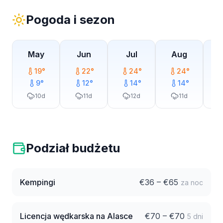
Pogoda i sezon
May
Jun
Jul
Aug
19
°
22
°
24
°
24
°
9
°
12
°
14
°
14
°
10
d
11
d
12
d
11
d
Podział budżetu
Kempingi
€
36
– €
65
za noc
Licencja wędkarska na Alasce
€
70
– €
70
5 dni