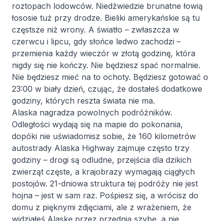
roztopach lodowców. Niedźwiedzie brunatne łowią
łososie tuż przy drodze. Bieliki amerykańskie są tu
częstsze niż wrony. A światło – zwłaszcza w
czerwcu i lipcu, gdy słońce ledwo zachodzi –
przemienia każdy wieczór w złotą godzinę, która
nigdy się nie kończy. Nie będziesz spać normalnie.
Nie będziesz mieć na to ochoty. Będziesz gotować o
23:00 w biały dzień, czując, że dostałeś dodatkowe
godziny, których reszta świata nie ma.
Alaska nagradza powolnych podróżników.
Odległości wydają się na mapie do pokonania,
dopóki nie uświadomisz sobie, że 160 kilometrów
autostrady Alaska Highway zajmuje często trzy
godziny – drogi są odludne, przejścia dla dzikich
zwierząt częste, a krajobrazy wymagają ciągłych
postojów. 21-dniowa struktura tej podróży nie jest
hojna – jest w sam raz. Pośpiesz się, a wrócisz do
domu z pięknymi zdjęciami, ale z wrażeniem, że
widziałeś Alaskę przez przednią szybę, a nie