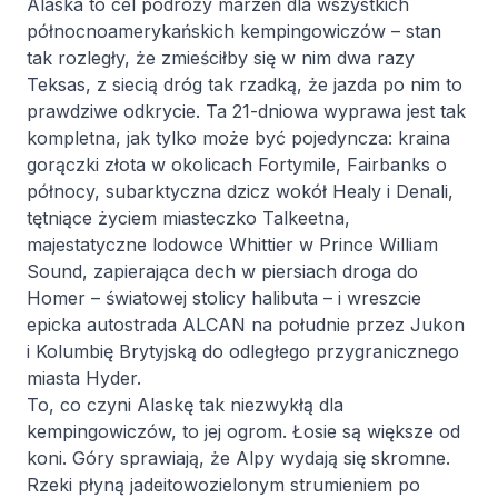
Alaska to cel podróży marzeń dla wszystkich
północnoamerykańskich kempingowiczów – stan
tak rozległy, że zmieściłby się w nim dwa razy
Teksas, z siecią dróg tak rzadką, że jazda po nim to
prawdziwe odkrycie. Ta 21-dniowa wyprawa jest tak
kompletna, jak tylko może być pojedyncza: kraina
gorączki złota w okolicach Fortymile, Fairbanks o
północy, subarktyczna dzicz wokół Healy i Denali,
tętniące życiem miasteczko Talkeetna,
majestatyczne lodowce Whittier w Prince William
Sound, zapierająca dech w piersiach droga do
Homer – światowej stolicy halibuta – i wreszcie
epicka autostrada ALCAN na południe przez Jukon
i Kolumbię Brytyjską do odległego przygranicznego
miasta Hyder.
To, co czyni Alaskę tak niezwykłą dla
kempingowiczów, to jej ogrom. Łosie są większe od
koni. Góry sprawiają, że Alpy wydają się skromne.
Rzeki płyną jadeitowozielonym strumieniem po