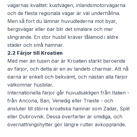
vägarnas kvalitet: kustvägen, inlandsmotorvägarna
och de flesta regionala vägar är väl underhållna.
Men så fort du lämnar huvudlederna mot byar,
bergsvägar eller öar blir det smalare och mer
slingrande. En stor husbil kräver tålamod i äldre
städer och små hamnar.
2.2 Färjor till Kroatien
Med mer än tusen öar är Kroatien starkt beroende
av färjor, och detta är en av landets charmar. Att nå
öarna är enkelt och bekvämt, och nästan alla färjor
välkomnar husbilar.
Internationella färjor går huvudsakligen från Italien -
från Ancona, Bari, Venedig eller Trieste - och
ansluter till större kroatiska hamnar som Zadar, Split
eller Dubrovnik. Dessa överfarter är smidiga, och
övernattningshytter gör längre rutter avkopplande.