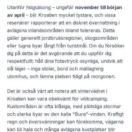
Utanför högsäsong – ungefär
november till början
av april
– blir Kroatien mycket tystare, och vissa
resenärer rapporterar att en diskret övernattning i
avlägsna inlandsområden ibland tolereras. Detta
gäller generellt jordbruksregioner, skogsområden
eller lugna byar långt från turistmål. Om du försöker
dig på detta är det avgörande att du uppför dig
respektfullt: håll dina fotavtryck osynliga, undvik att
slå läger – inga stolar, bord och matlagning
utomhus, och lämna platsen tidigt på morgonen.
Det är också värt att notera att vintervädret i
Kroatien kan vara obekvämt för vildcamping.
Kustområden är ofta blåsiga, med plötsliga stormar
och starka byar av den kalla "Bura"-vinden. Kraftigt
regn och översvämningar kan förekomma, vägarna
kan bli hala och många avlägsna kustplatser blir