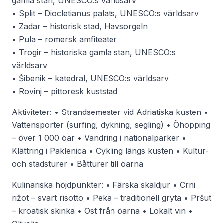
gamla stan, UNESCO:s världsarv
• Split – Diocletianus palats, UNESCO:s världsarv
• Zadar – historisk stad, Havsorgeln
• Pula – romersk amfiteater
• Trogir – historiska gamla stan, UNESCO:s
världsarv
• Šibenik – katedral, UNESCO:s världsarv
• Rovinj – pittoresk kuststad
Aktiviteter: • Strandsemester vid Adriatiska kusten •
Vattensporter (surfing, dykning, segling) • Öhopping
– över 1 000 öar • Vandring i nationalparker •
Klättring i Paklenica • Cykling längs kusten • Kultur-
och stadsturer • Båtturer till öarna
Kulinariska höjdpunkter: • Färska skaldjur • Crni
rižot – svart risotto • Peka – traditionell gryta • Pršut
– kroatisk skinka • Ost från öarna • Lokalt vin •