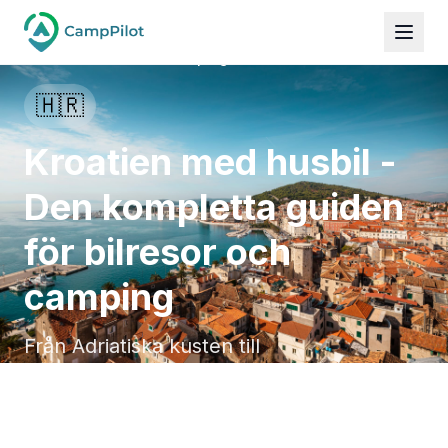
Kroatien med husbil - Den kompletta guiden för
Guides
bilresor och camping
🇭🇷
Kroatien med husbil -
Den kompletta guiden
för bilresor och
camping
Från Adriatiska kusten till
nationalparkerna - Den ultimata
campingguiden