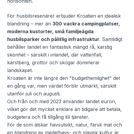
horisonten.
För husbilsresenärer erbjuder Kroatien en idealisk
blandning – mer än
300
vackra campingplatser,
moderna kustorter, små familjeägda
husbilsparker och pålitlig infrastruktur
. Samtidigt
behåller landet en fantastisk mängd rå, karstig
skönhet – särskilt i inlandet, där vattenfall,
karstberg, grottor och skogar dominerar
landskapet.
Kroatien är inte längre den "budgethemlighet" det
en gång var, men värdet förblir utmärkt, särskilt
utanför juli och augusti.
Och från och med 2023 använder landet euron,
vilket gör det mycket enklare än tidigare att betala,
budgetera och få tillgång till tjänster.
För de som älskar havsutsikt, natur, färsk mat och
en blandning av medelhavs- och slavisk kultur är