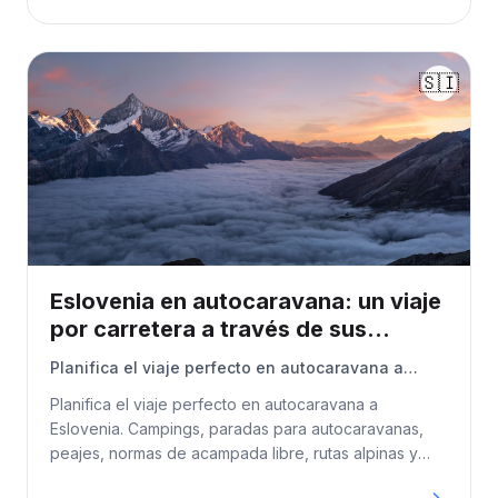
🇸🇮
Eslovenia en autocaravana: un viaje
por carretera a través de sus
paisajes más bellos
Planifica el viaje perfecto en autocaravana a
Eslovenia. Campings, paradas para
Planifica el viaje perfecto en autocaravana a
autocaravanas, peajes, normas de acampada
Eslovenia. Campings, paradas para autocaravanas,
libre, rutas alpinas y consejos esenciales para
peajes, normas de acampada libre, rutas alpinas y
explorar los Alpes Julianos y la costa adriática.
consejos esenciales para explorar los Alpes Julianos