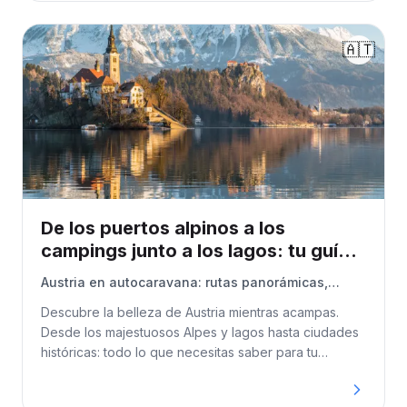
🇦🇹
De los puertos alpinos a los
campings junto a los lagos: tu guía
para explorar Austria en
Austria en autocaravana: rutas panorámicas,
autocaravana
campings y consejos
Descubre la belleza de Austria mientras acampas.
Desde los majestuosos Alpes y lagos hasta ciudades
históricas: todo lo que necesitas saber para tu
aventura. [Contexto: sitio web de acampada informal,
usa "tú" y no "tú").