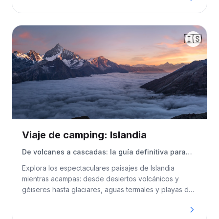
carretera. Esta guía cubre las mejores rutas, zonas de
acampada, normas de acampada libre, servicios
útiles, consejos de temporada y todo lo necesario
🇮🇸
para una aventura inolvidable en autocaravana por
Finlandia.
Viaje de camping: Islandia
De volcanes a cascadas: la guía definitiva para
acampar y hacer viajes por carretera en Islandia
Explora los espectaculares paisajes de Islandia
mientras acampas: desde desiertos volcánicos y
géiseres hasta glaciares, aguas termales y playas de
arena negra. Esta completa guía cubre rutas, normas
de acampada, carreteras F, consejos de seguridad,