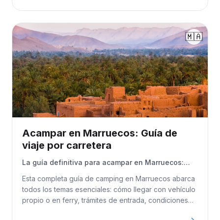
necesario para un inolvidable roadtrip holandés.
🇲🇦
Acampar en Marruecos: Guía de
viaje por carretera
La guía definitiva para acampar en Marruecos:
rutas de viaje, requisitos de entrada, conducción,
Esta completa guía de camping en Marruecos abarca
acampada, seguridad, costes e itinerarios. Ideal
todos los temas esenciales: cómo llegar con vehículo
para autocaravanas, furgonetas, vehículos 4×4 y
propio o en ferry, trámites de entrada, condiciones
viajeros invernales.
de conducción, zonas de acampada y acampada