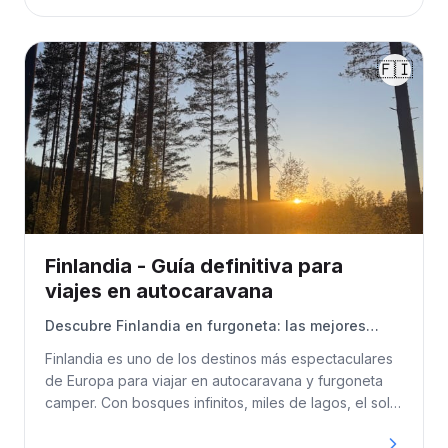
🇫🇮
Finlandia - Guía definitiva para
viajes en autocaravana
Descubre Finlandia en furgoneta: las mejores
rutas en autocaravana, rincones naturales y
Finlandia es uno de los destinos más espectaculares
artículos imprescindibles para acampar
de Europa para viajar en autocaravana y furgoneta
camper. Con bosques infinitos, miles de lagos, el sol
de medianoche, la aurora boreal y una conducción
relajada, el país es perfecto para viajes largos por