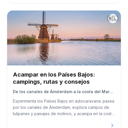
costes y todo lo necesario para una inolvidable
aventura en autocaravana por Islandia.
🇳🇱
Acampar en los Países Bajos:
campings, rutas y consejos
De los canales de Ámsterdam a la costa del Mar
del Norte: tu guía completa de viajes por carretera
Experimenta los Países Bajos en autocaravana: pasea
y acampada en los Países Bajos
por los canales de Ámsterdam, explora campos de
tulipanes y paisajes de molinos, y acampa en la costa
del Mar del Norte. Esta guía cubre rutas, campings,
microcampings, normas de aparcamiento y todo lo