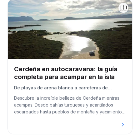
🇮🇹
Cerdeña en autocaravana: la guía
completa para acampar en la isla
De playas de arena blanca a carreteras de
montaña: campings, paradas para autocaravanas
Descubre la increíble belleza de Cerdeña mientras
y consejos esenciales para explorar Cerdeña
acampas. Desde bahías turquesas y acantilados
escarpados hasta pueblos de montaña y yacimientos
arqueológicos, esta guía cubre ferries, rutas,
campings, normas de acampada libre, zonas de
sosta, agroturismos y todo lo necesario para una
aventura perfecta en autocaravana.