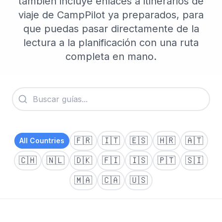
también incluye enlaces a itinerarios de
viaje de CampPilot ya preparados, para
que puedas pasar directamente de la
lectura a la planificación con una ruta
completa en mano.
🇫🇷
🇮🇹
🇪🇸
🇭🇷
🇦🇹
All Countries
🇨🇭
🇳🇱
🇩🇰
🇫🇮
🇮🇸
🇵🇹
🇸🇮
🇲🇦
🇨🇦
🇺🇸