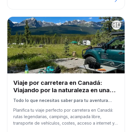
libre, seguridad, suministros, comida, costes y rutas
recomendadas. Perfecta para campistas, furgonetas,
autocaravanas y cualquiera que quiera explorar
Marruecos por su cuenta.
🇨🇦
Viaje por carretera en Canadá:
Viajando por la naturaleza en una
autocaravana
Todo lo que necesitas saber para tu aventura
entre las Montañas Rocosas, lagos y naturaleza
Planifica tu viaje perfecto por carretera en Canadá:
rutas legendarias, campings, acampada libre,
transporte de vehículos, costes, acceso a internet y
consejos auténticos de primera mano.