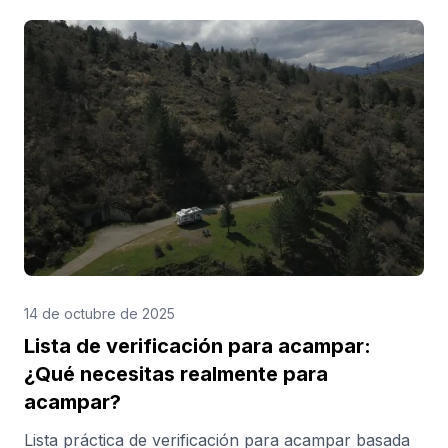
autopistas. La buena noticia es que la mayoría de las
autocaravanas están exentas. Sin embargo, quienes
conduzcan una autocaravana pesada de más de 3,5
toneladas deberán registrarse con antelación para
evitar multas injustificadas. Además, el peaje
electrónico (e-TOL) de la A24, cerca de Róterdam,
está en vigor para todos los vehículos desde
diciembre de 2024. Aquí te explicamos qué necesitas
saber y qué debes hacer si viajas en autocaravana
antes de cruzar la frontera.
14 de octubre de 2025
Lista de verificación para acampar:
¿Qué necesitas realmente para
acampar?
Lista práctica de verificación para acampar basada