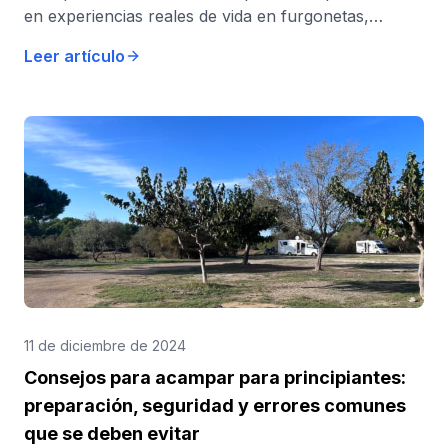
en experiencias reales de vida en furgonetas,
autocaravanas, furgonetas, tiendas de campaña o
Leer artículo
viajes familiares.
11 de diciembre de 2024
Consejos para acampar para principiantes:
preparación, seguridad y errores comunes
que se deben evitar