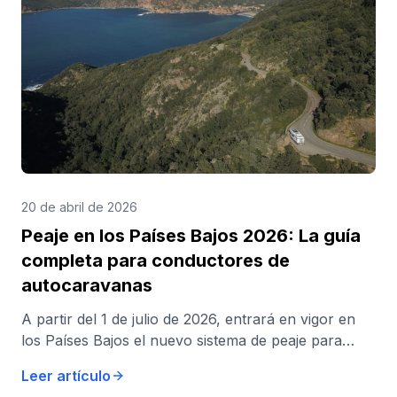
20 de abril de 2026
Peaje en los Países Bajos 2026: La guía
completa para conductores de
autocaravanas
A partir del 1 de julio de 2026, entrará en vigor en
los Países Bajos el nuevo sistema de peaje para
camiones (Vrachtwagenheffing), un peaje por
Leer artículo
kilómetro recorrido para camiones en casi todas las