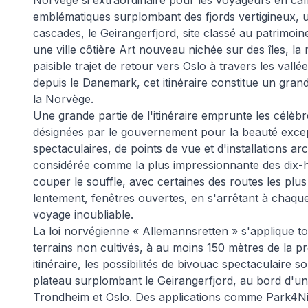
Norvège si extraordinaire pour les voyageurs en ca
emblématiques surplombant des fjords vertigineux, u
cascades, le Geirangerfjord, site classé au patrimoi
une ville côtière Art nouveau nichée sur des îles, la
paisible trajet de retour vers Oslo à travers les val
depuis le Danemark, cet itinéraire constitue un gran
la Norvège.
Une grande partie de l'itinéraire emprunte les célè
désignées par le gouvernement pour la beauté except
spectaculaires, de points de vue et d'installations a
considérée comme la plus impressionnante des dix-h
couper le souffle, avec certaines des routes les pl
lentement, fenêtres ouvertes, en s'arrêtant à chaqu
voyage inoubliable.
La loi norvégienne « Allemannsretten » s'applique to
terrains non cultivés, à au moins 150 mètres de la p
itinéraire, les possibilités de bivouac spectaculaire so
plateau surplombant le Geirangerfjord, au bord d'un
Trondheim et Oslo. Des applications comme Park4Ni