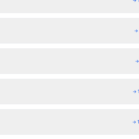
→
→
→