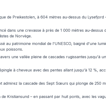
ique de Preikestolen, à 604 mètres au-dessus du Lysefjord 
incé dans une crevasse à près de 1 000 mètres au-dessus d
listes de Norvège.
assé au patrimoine mondial de l'UNESCO, baigné d'une lumi
aux poissons.
ravers une vallée pleine de cascades rugissantes jusqu'à un
n épingle à cheveux avec des pentes allant jusqu'à 12 %, 
 et admirez la cascade des Sept Sœurs qui plonge de 250 m
on de Kristiansund – en passant par huit ponts, avec les vag