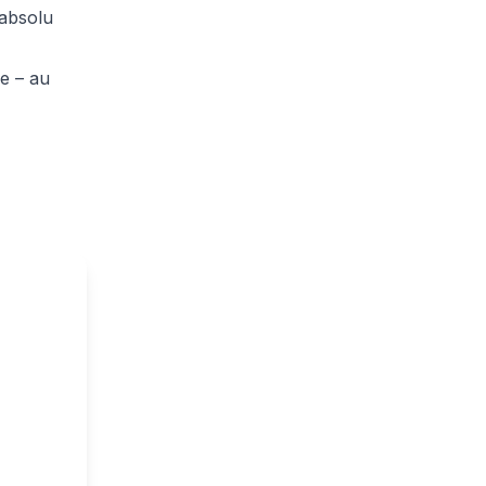
 absolu
e – au