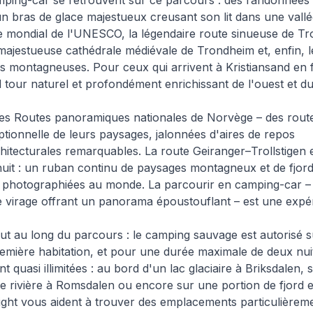
mping-car se retrouvent sur ce parcours : des randonnées
n bras de glace majestueux creusant son lit dans une vallé
ne mondial de l'UNESCO, la légendaire route sinueuse de Tro
 majestueuse cathédrale médiévale de Trondheim et, enfin, l
lées montagneuses. Pour ceux qui arrivent à Kristiansand en 
d tour naturel et profondément enrichissant de l'ouest et d
bres Routes panoramiques nationales de Norvège – des rout
ionnelle de leurs paysages, jalonnées d'aires de repos
rchitecturales remarquables. La route Geiranger–Trollstigen 
uit : un ruban continu de paysages montagneux et de fjord
us photographiées au monde. La parcourir en camping-car –
e virage offrant un panorama époustouflant – est une expé
ut au long du parcours : le camping sauvage est autorisé s
remière habitation, et pour une durée maximale de deux nui
nt quasi illimitées : au bord d'un lac glaciaire à Briksdalen, s
e rivière à Romsdalen ou encore sur une portion de fjord 
ght vous aident à trouver des emplacements particulièrem