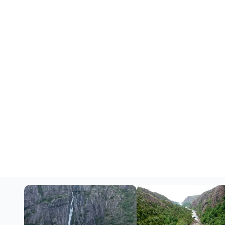
13-DAY ROAD TRIP
Rêve de fjord