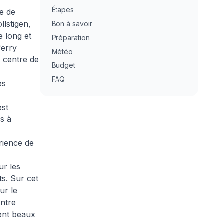
Étapes
e de
llstigen,
Bon à savoir
e long et
Préparation
ferry
Météo
u centre de
Budget
FAQ
es
est
s à
rience de
ur les
ts. Sur cet
ur le
entre
ent beaux