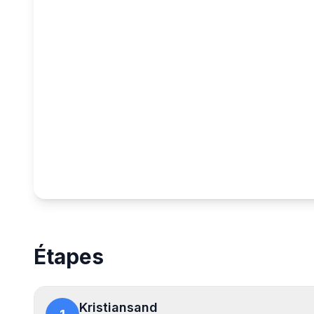
Map showing the Rêve de fjord : de Kristiansand à B
Étapes
Kristiansand