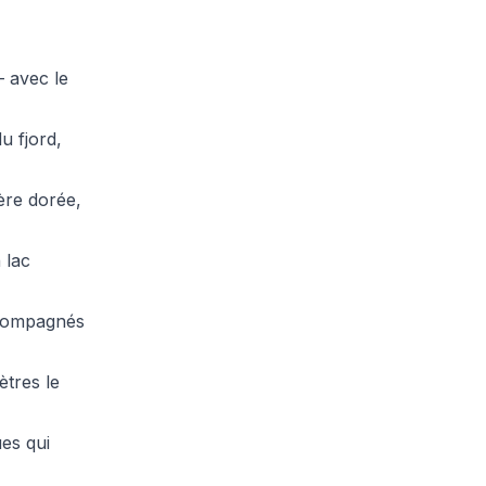
– avec le
u fjord,
ère dorée,
 lac
accompagnés
ètres le
ues qui