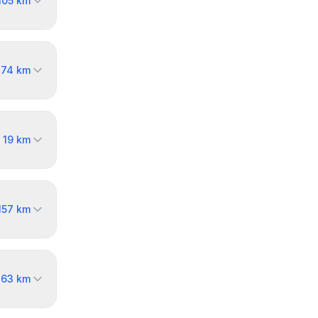
105
km
→
74
km
→
19
km
157
km
163
km