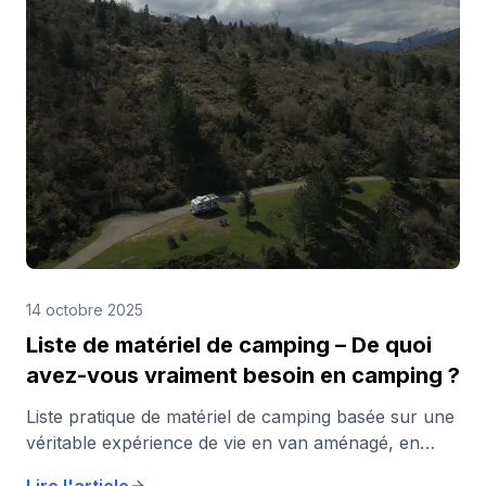
camping-cars en sont exemptés. Toutefois, tout
conducteur de camping-car de plus de 3,5 tonnes
doit s'enregistrer au préalable afin d'éviter les
amendes injustifiées. Par ailleurs, le système de
péage électronique A24 près de Rotterdam est en
vigueur pour tous les véhicules depuis décembre
2024. Nous vous expliquons les démarches à
effectuer avant de franchir la frontière en tant que
campeur.
14 octobre 2025
Liste de matériel de camping – De quoi
avez-vous vraiment besoin en camping ?
Liste pratique de matériel de camping basée sur une
véritable expérience de vie en van aménagé, en
camping-car, en tente ou lors de voyages en famille.