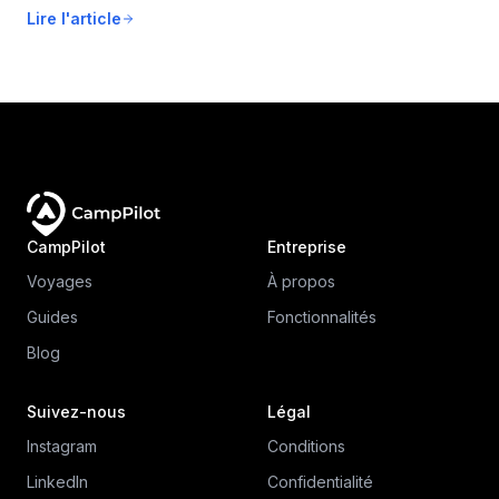
rangement des affaires, la sécurité, la planification de
Lire l'article
l'itinéraire et les erreurs courantes à éviter. Partez pour ton
premier séjour en camping détendu, en toute sécurité et
bien préparé.
CampPilot
Entreprise
Voyages
À propos
Guides
Fonctionnalités
Blog
Suivez-nous
Légal
Instagram
Conditions
LinkedIn
Confidentialité