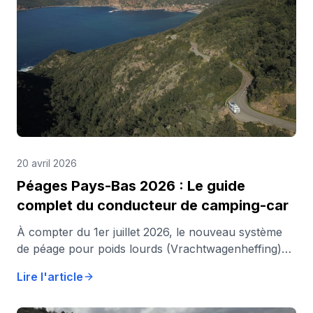
20 avril 2026
Péages Pays-Bas 2026 : Le guide
complet du conducteur de camping-car
À compter du 1er juillet 2026, le nouveau système
de péage pour poids lourds (Vrachtwagenheffing)
sera appliqué aux Pays-Bas. Il s'agit d'un péage
Lire l'article
kilométrique pour les camions sur la quasi-totalité
des autoroutes. Bonne nouvelle : la plupart des