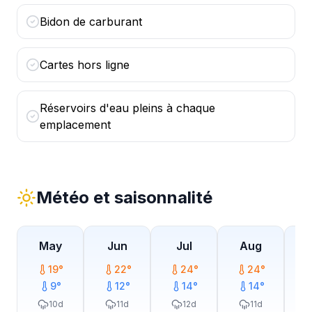
Bidon de carburant
Cartes hors ligne
Réservoirs d'eau pleins à chaque
emplacement
Météo et saisonnalité
May
Jun
Jul
Aug
19
°
22
°
24
°
24
°
9
°
12
°
14
°
14
°
10
d
11
d
12
d
11
d