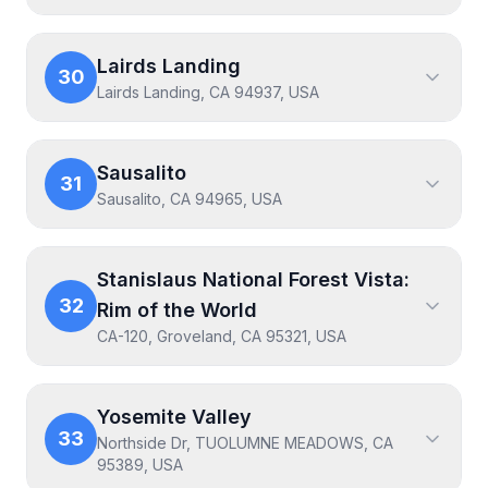
Lairds Landing
30
Lairds Landing, CA 94937, USA
Sausalito
31
Sausalito, CA 94965, USA
Stanislaus National Forest Vista:
32
Rim of the World
CA-120, Groveland, CA 95321, USA
Yosemite Valley
33
Northside Dr, TUOLUMNE MEADOWS, CA
95389, USA