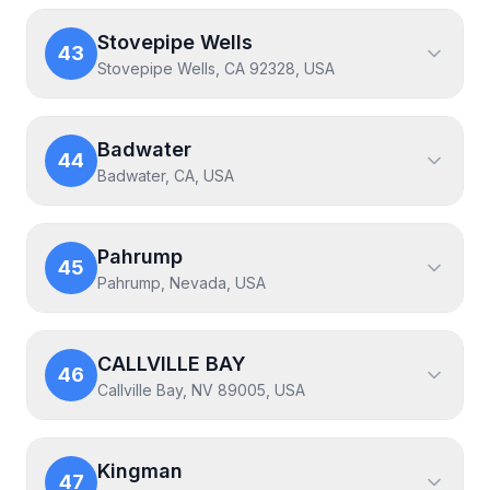
Stovepipe Wells
43
Stovepipe Wells, CA 92328, USA
Badwater
44
Badwater, CA, USA
Pahrump
45
Pahrump, Nevada, USA
CALLVILLE BAY
46
Callville Bay, NV 89005, USA
Kingman
47