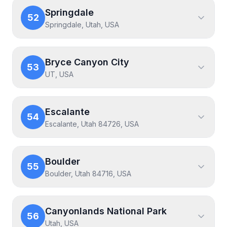
Springdale
52
Springdale, Utah, USA
Bryce Canyon City
53
UT, USA
Escalante
54
Escalante, Utah 84726, USA
Boulder
55
Boulder, Utah 84716, USA
Canyonlands National Park
56
Utah, USA