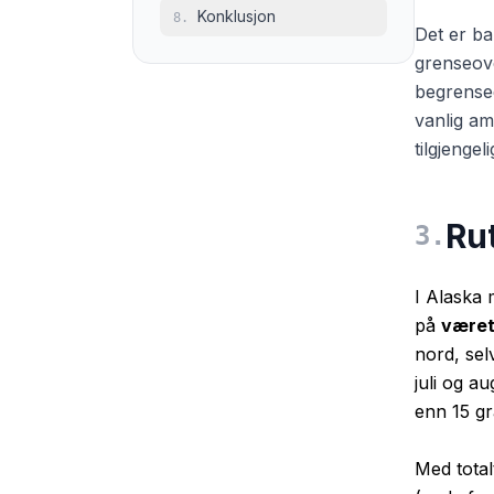
Konklusjon
8
.
Det er ba
grenseov
begrensed
vanlig am
tilgjengel
Ru
3
.
I Alaska 
på
være
nord, se
juli og au
enn 15 gr
Med tota