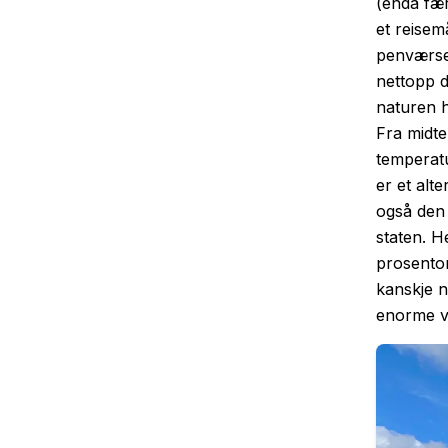
(enda fær
et reisem
penværse
nettopp d
naturen h
Fra midte
temperatu
er et alt
også den 
staten. H
prosentom
kanskje n
enorme vi