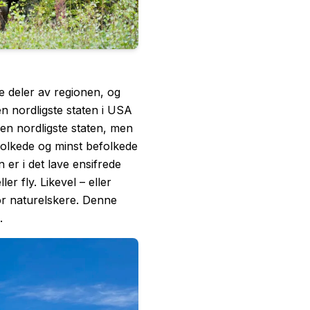
e deler av regionen, og
en nordligste staten i USA
den nordligste staten, men
efolkede og minst befolkede
 er i det lave ensifrede
r fly. Likevel – eller
or naturelskere. Denne
.