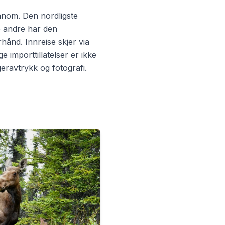
nnom. Den nordligste
e andre har den
rhånd. Innreise skjer via
e importtillatelser er ikke
ngeravtrykk og fotografi.