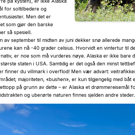
re på kysten), er ikke Alaska
ål for soltilbedere og
ntusiaster. Men det er
et som gjør den barske
er så spesiell.
n av september til midten av juni dekker snø allerede mang
rene kan nå -40 grader celsius. Hvorvidt en vintertur til d
ernativ, er noe som må vurderes nøye. Alaska er ikke bare 
største staten i USA. Samtidig er det også den minst tettb
er finner du villmark i overflod! Men vær advart: veitrafikken
rådet; majoriteten, «bushen», er kun tilgjengelig med båt elle
ettopp på grunn av dette – er Alaska et drømmereisemål f
dstrakten og uberørte naturen finnes sjelden andre steder.