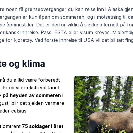
re noen få grenseoverganger du kan reise inn i Alaska gje
ergangen er kun åpen om sommeren, og i motsetning til d
e åpningstider. Det er derfor viktig å sjekke internett på fo
erikansk innreise. Pass, ESTA eller visum kreves. Midlertidig
ige for kjøretøy. Ved første innreise til USA vil det bli tatt fi
te og klima
må du alltid være forberedt
t
. Fordi vi er ekstremt langt
lv
på høyden av sommeren
i
gust, blir det sjelden varmere
ader celsius.
lt omtrent
75 soldager i året