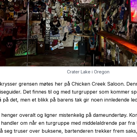
Crater Lake i Oregon
krysser grensen møtes her på Chicken Creek Saloon. Denne 
seguider. Det finnes til og med turgrupper som kommer spes
å på det, men et blikk på barens tak gir noen innledende led
r henger overalt og ligner mistenkelig på dameundertøy. Kort
e handler om når en turgruppe med middelaldrende par f
på seg truser over buksene, bartenderen trekker frem saks,