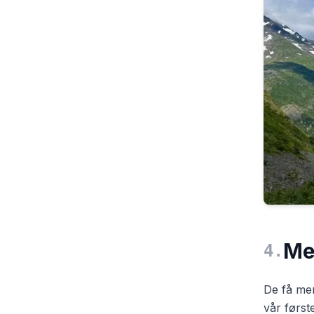
Me
4
.
De få men
vår først