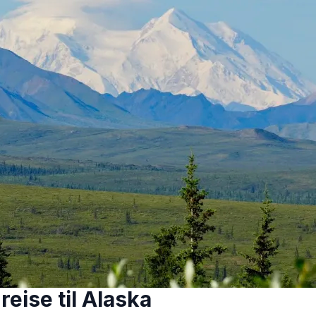
ersikt
e overlandere markerer Alaska den virkelige begynnelsen
n. Ujevn, avsidesliggende og kompromissløs, åpenbarer de
lmarksområdene på jorden. De som reiser gjennom Alaska i e
or naturen og en vilje til å omfavne ekstreme forhold. Komf
 – til gjengjeld venter en enestående følelse av frihet. Denne
fra RumsAdventure. Sammen med mannen sin kjørte hun 
n fra Canada til Argentina på en 14 måneder lang reise ov
ampPilot til å finne campingplasser, planlegge de neste 
 severdigheter langs ruten.
reise til Alaska