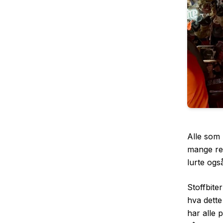
Alle som 
mange rei
lurte ogs
Stoffbite
hva dett
har alle 