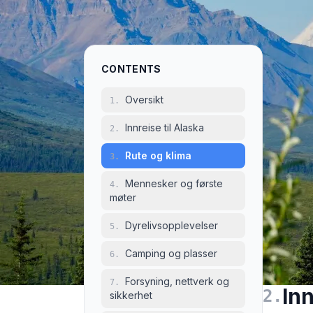
Ov
1
.
CONTENTS
For mang
Oversikt
1
.
motorveie
Innreise til Alaska
2
.
sanne vil
respekt f
Rute og klima
3
.
rolle her
Mennesker og første
4
.
Rebecca 
møter
motorveie
Rebecca C
Dyrelivsopplevelser
5
.
spennende
Camping og plasser
6
.
Forsyning, nettverk og
7
.
Inn
2
.
sikkerhet