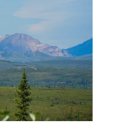
 på den panamerikanske
n seg som en av de siste
get kjøretøy trenger tid,
ort spiller en underordnet
 artikkelen ble skrevet av
den panamerikanske
er land. Underveis brukte
etappene og oppdage