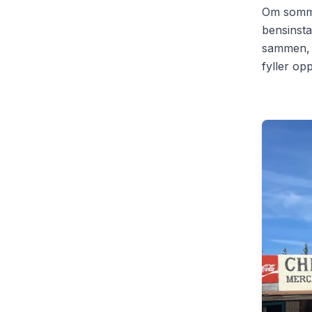
Om sommer
bensinsta
sammen, f
fyller op